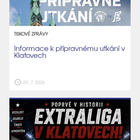
TISKOVÉ ZPRÁVY
Informace k přípravnému utkání v
Klatovech
schedule
29. 7. 2026