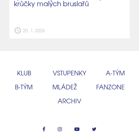
krůčky malých bruslařů
schedule
20. 1. 2026
KLUB
VSTUPENKY
A‑TÝM
B‑TÝM
MLÁDEŽ
FANZONE
ARCHIV