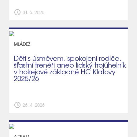
schedule
31. 5. 2026
MLÁDEŽ
Děti s úsměvem, spokojení rodiče,
šťastní trenéři aneb lidský trojúhelník
v hokejové základně HC Klatovy
2025/26
schedule
26. 4. 2026
A TEAM