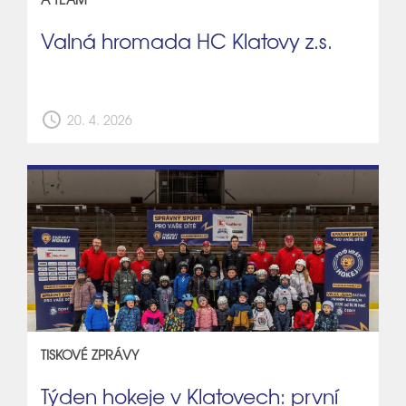
Valná hromada HC Klatovy z.s.
schedule
20. 4. 2026
TISKOVÉ ZPRÁVY
Týden hokeje v Klatovech: první