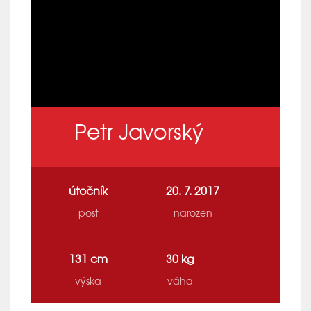
Petr Javorský
útočník
20. 7. 2017
post
narozen
131 cm
30 kg
výška
váha