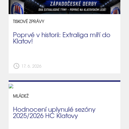
TISKOVÉ ZPRÁVY
Poprvé v historii: Extraliga míří do
Klatov!
schedule
17. 6. 2026
MLÁDEŽ
Hodnocení uplynulé sezóny
2025/2026 HC Klatovy