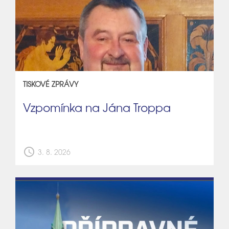
TISKOVÉ ZPRÁVY
Vzpomínka na Jána Troppa
schedule
3. 8. 2026