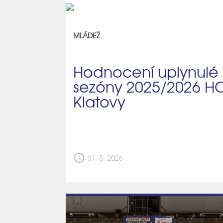
MLÁDEŽ
Hodnocení uplynulé
sezóny 2025/2026 H
Klatovy
schedule
31. 5. 2026