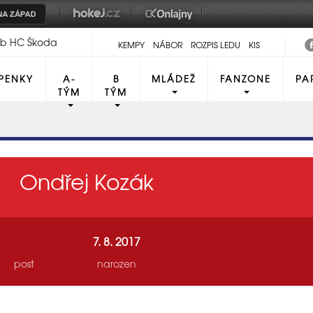
lub HC Škoda
KEMPY
NÁBOR
ROZPIS LEDU
KIS
PENKY
A-
B
MLÁDEŽ
FANZONE
PA
TÝM
TÝM
Ondřej Kozák
7. 8. 2017
post
narozen