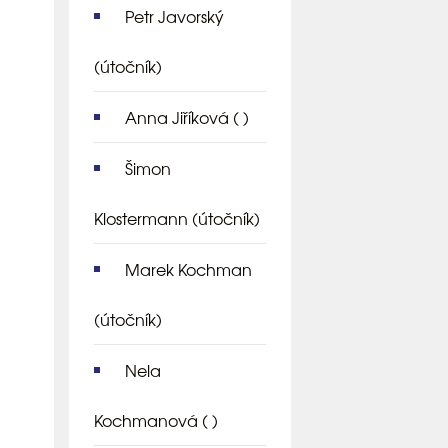
Petr Javorský
(útočník)
Anna Jiříková
( )
Šimon
Klostermann
(útočník)
Marek Kochman
(útočník)
Nela
Kochmanová
( )