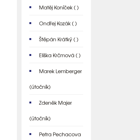
Matěj Koníček
( )
Ondřej Kozák
( )
Štěpán Krátký
( )
Eliška Krčmová
( )
Marek Lemberger
(útočník)
Zdeněk Majer
(útočník)
Petra Pechacova