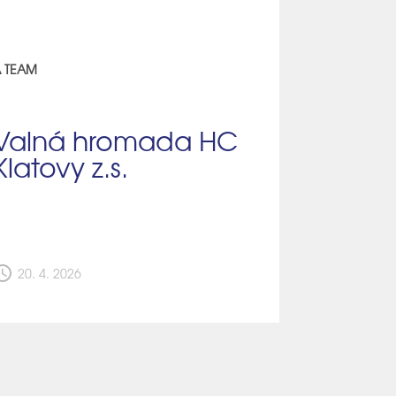
 TEAM
Valná hromada HC
Klatovy z.s.
edule
20. 4. 2026