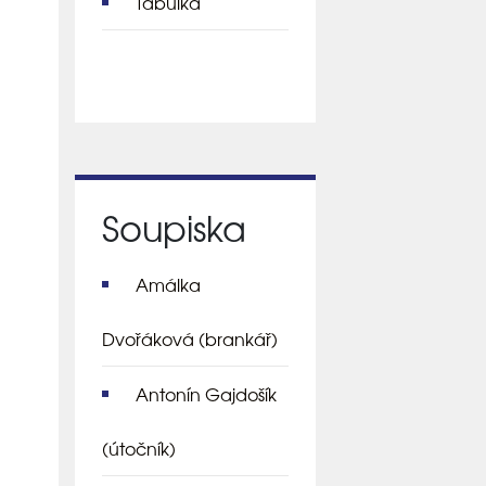
Tabulka
Soupiska
Amálka
Dvořáková
(brankář)
Antonín Gajdošík
(útočník)