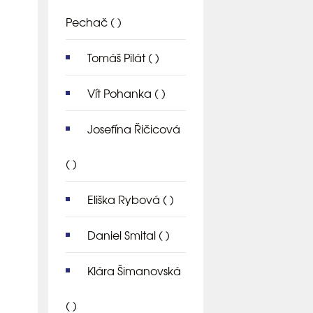
Pechač
( )
Tomáš Pilát
( )
Vít Pohanka
( )
Josefína Řičicová
( )
Eliška Rybová
( )
Daniel Smital
( )
Klára Šimanovská
( )