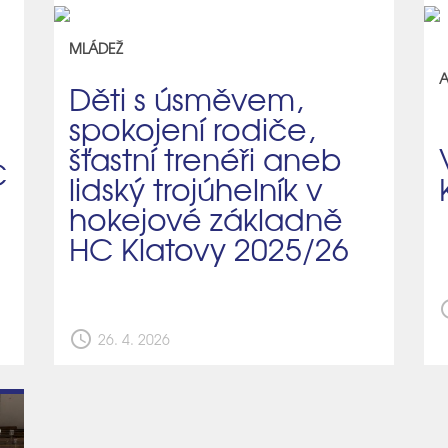
MLÁDEŽ
A
Děti s úsměvem,
spokojení rodiče,
šťastní trenéři aneb
C
lidský trojúhelník v
hokejové základně
HC Klatovy 2025/26
sch
schedule
26. 4. 2026