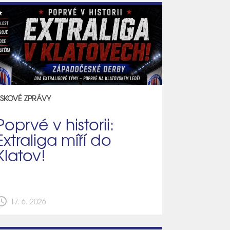
ISKOVÉ ZPRÁVY
Poprvé v historii:
Extraliga míří do
Klatov!
edule
17. 6. 2026