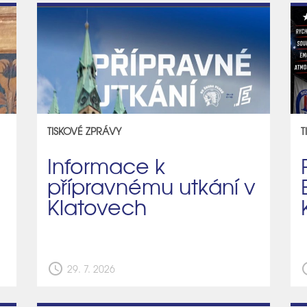
TISKOVÉ ZPRÁVY
T
Informace k
přípravnému utkání v
Klatovech
schedule
sch
29. 7. 2026