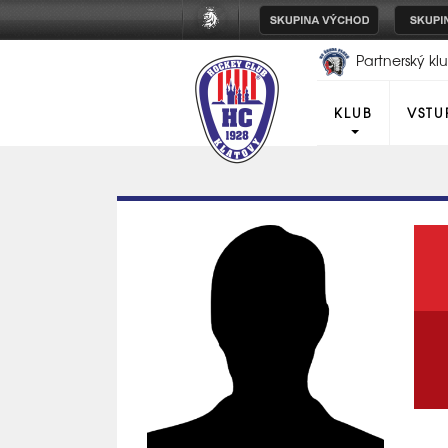
Partnerský k
Plzeň
KLUB
VSTU