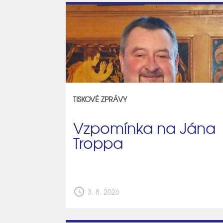
TISKOVÉ ZPRÁVY
Vzpomínka na Jána
Troppa
schedule
3. 8. 2026