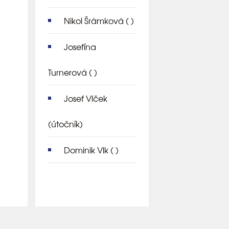
Nikol Šrámková
( )
Josefína
Turnerová
( )
Josef Vlček
(útočník)
Dominik Vlk
( )