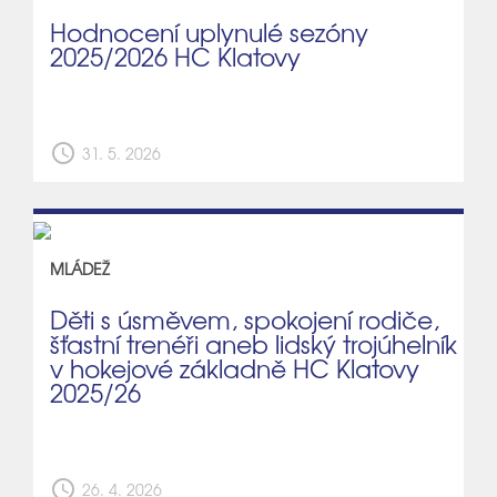
Hodnocení uplynulé sezóny
2025/2026 HC Klatovy
schedule
31. 5. 2026
MLÁDEŽ
Děti s úsměvem, spokojení rodiče,
šťastní trenéři aneb lidský trojúhelník
v hokejové základně HC Klatovy
2025/26
schedule
26. 4. 2026