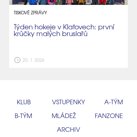
TISKOVÉ ZPRÁVY
Týden hokeje v Klatovech: první
krůčky malých bruslařů
schedule
20. 1. 2026
KLUB
VSTUPENKY
A‑TÝM
B‑TÝM
MLÁDEŽ
FANZONE
ARCHIV