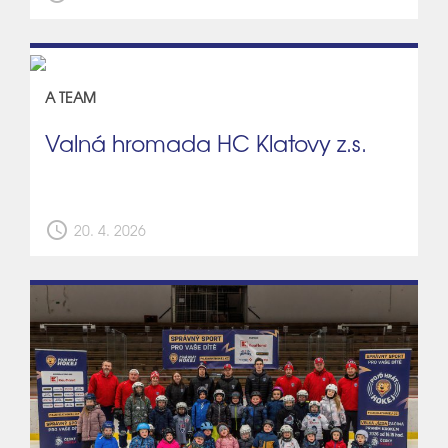
A TEAM
Valná hromada HC Klatovy z.s.
schedule
20. 4. 2026