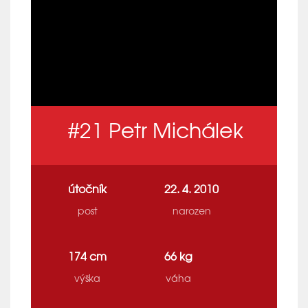
#21
Petr Michálek
útočník
22. 4. 2010
post
narozen
174 cm
66 kg
výška
váha