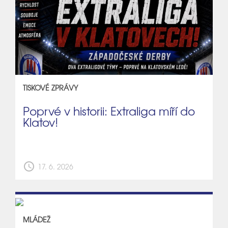
TISKOVÉ ZPRÁVY
Poprvé v historii: Extraliga míří do
Klatov!
schedule
17. 6. 2026
MLÁDEŽ