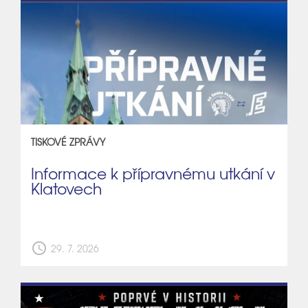
TISKOVÉ ZPRÁVY
Informace k přípravnému utkání v
Klatovech
schedule
29. 7. 2026