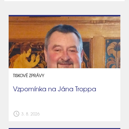
TISKOVÉ ZPRÁVY
Vzpomínka na Jána Troppa
schedule
3. 8. 2026