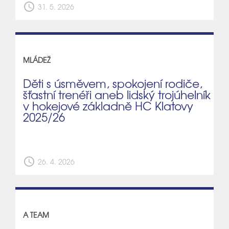
schedule
31. 5. 2026
MLÁDEŽ
Děti s úsměvem, spokojení rodiče,
šťastní trenéři aneb lidský trojúhelník
v hokejové základně HC Klatovy
2025/26
schedule
26. 4. 2026
A TEAM