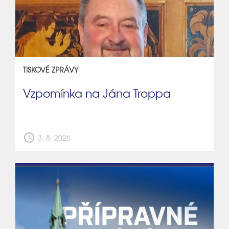
TISKOVÉ ZPRÁVY
Vzpomínka na Jána Troppa
schedule
3. 8. 2026