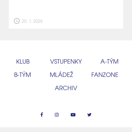
schedule
20. 1. 2026
KLUB
VSTUPENKY
A‑TÝM
B‑TÝM
MLÁDEŽ
FANZONE
ARCHIV