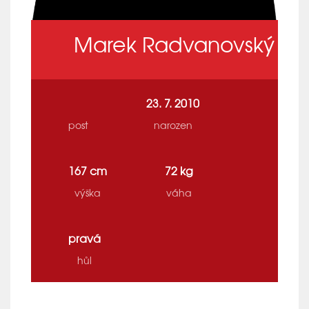
Marek Radvanovský
23. 7. 2010
post
narozen
167 cm
72 kg
výška
váha
pravá
hůl