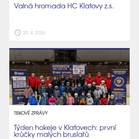
Valná hromada HC Klatovy z.s.
schedule
20. 4. 2026
TISKOVÉ ZPRÁVY
Týden hokeje v Klatovech: první
krůčky malých bruslařů