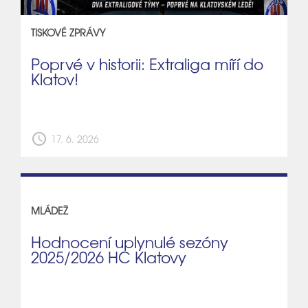
TISKOVÉ ZPRÁVY
Poprvé v historii: Extraliga míří do
Klatov!
schedule
17. 6. 2026
MLÁDEŽ
Hodnocení uplynulé sezóny
2025/2026 HC Klatovy