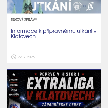
TISKOVÉ ZPRÁVY
Informace k přípravnému utkání v
Klatovech
schedule
29. 7. 2026