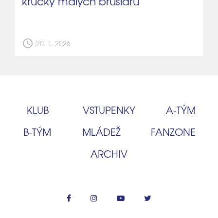
krůčky malých bruslařů
schedule
20. 1. 2026
KLUB
VSTUPENKY
A‑TÝM
B‑TÝM
MLÁDEŽ
FANZONE
ARCHIV