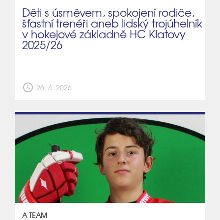
Děti s úsměvem, spokojení rodiče,
šťastní trenéři aneb lidský trojúhelník
v hokejové základně HC Klatovy
2025/26
schedule
26. 4. 2026
A TEAM