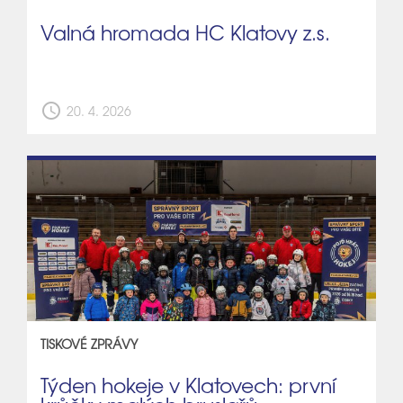
Valná hromada HC Klatovy z.s.
schedule
20. 4. 2026
TISKOVÉ ZPRÁVY
Týden hokeje v Klatovech: první