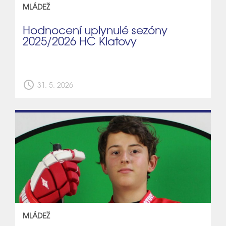
MLÁDEŽ
Hodnocení uplynulé sezóny
2025/2026 HC Klatovy
schedule
31. 5. 2026
MLÁDEŽ