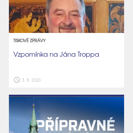
TISKOVÉ ZPRÁVY
Vzpomínka na Jána Troppa
schedule
3. 8. 2026