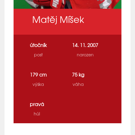
Matěj Míšek
útočník
14. 11. 2007
post
narozen
179 cm
75 kg
výška
váha
pravá
hůl