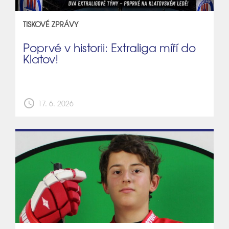
TISKOVÉ ZPRÁVY
Poprvé v historii: Extraliga míří do
Klatov!
schedule
17. 6. 2026