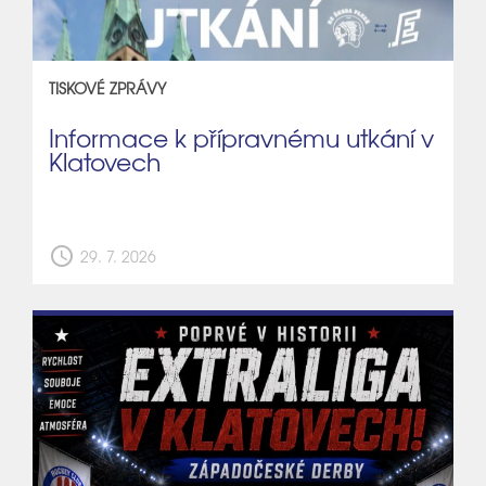
TISKOVÉ ZPRÁVY
Informace k přípravnému utkání v
Klatovech
schedule
29. 7. 2026