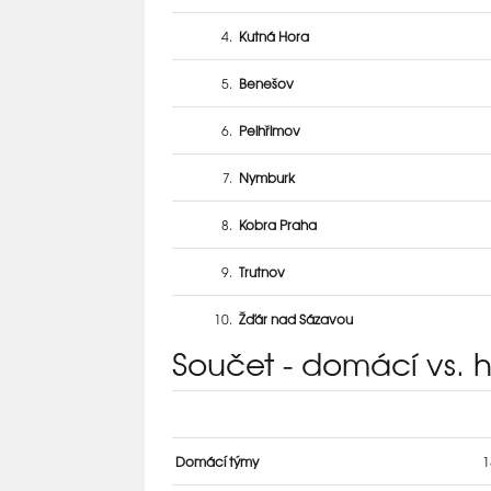
4.
Kutná Hora
5.
Benešov
6.
Pelhřimov
7.
Nymburk
8.
Kobra Praha
9.
Trutnov
10.
Žďár nad Sázavou
Součet - domácí vs. 
Domácí týmy
1