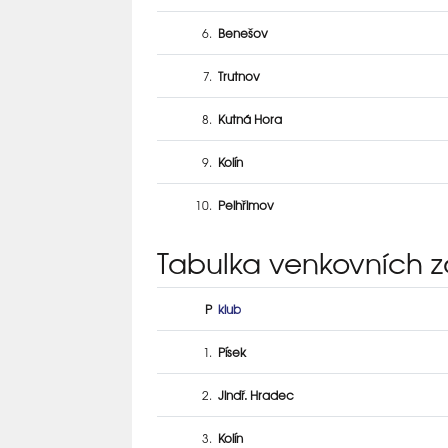
6.
Benešov
7.
Trutnov
8.
Kutná Hora
9.
Kolín
10.
Pelhřimov
Tabulka venkovních 
P
klub
1.
Písek
2.
Jindř. Hradec
3.
Kolín