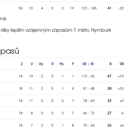
36
10
4
0
3
19
123
:
145
41
-22
tně.
 díky lepším vzájemným zápasům 7. místo, Nymburk
ápasů
Z
V
Vp
R
Pp
P
VB
:
IB
B
RB
18
14
2
0
1
1
110
:
36
47
+74
18
11
2
0
1
4
81
:
48
38
+33
18
11
0
0
0
7
78
:
69
33
+9
18
8
0
0
3
7
66
:
72
27
-6
18
7
2
0
1
8
70
:
64
26
+6