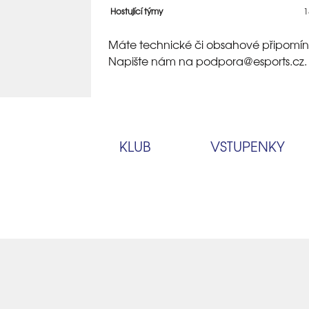
Hostující týmy
1
Máte technické či obsahové připomín
Napište nám na podpora
@esports.cz.
KLUB
VSTUPENKY