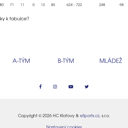
80
71
11
0
13
85
624
:
722
248
-98
ky k tabulce?
A‑TÝM
B‑TÝM
MLÁDEŽ
Copyright © 2026 HC Klatovy &
eSports.cz
, s.r.o.
Nastavení cookies