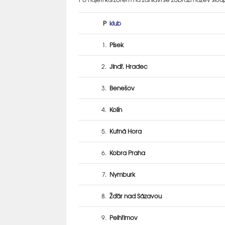
P
klub
1.
Písek
2.
Jindř. Hradec
3.
Benešov
4.
Kolín
5.
Kutná Hora
6.
Kobra Praha
7.
Nymburk
8.
Žďár nad Sázavou
9.
Pelhřimov