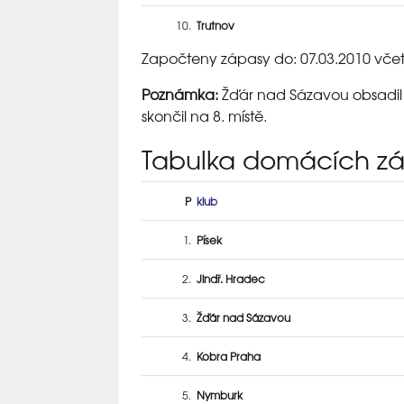
10.
Trutnov
Započteny zápasy do: 07.03.2010 vče
Poznámka:
Žďár nad Sázavou obsadil
skončil na 8. místě.
Tabulka domácích z
P
klub
1.
Písek
2.
Jindř. Hradec
3.
Žďár nad Sázavou
4.
Kobra Praha
5.
Nymburk