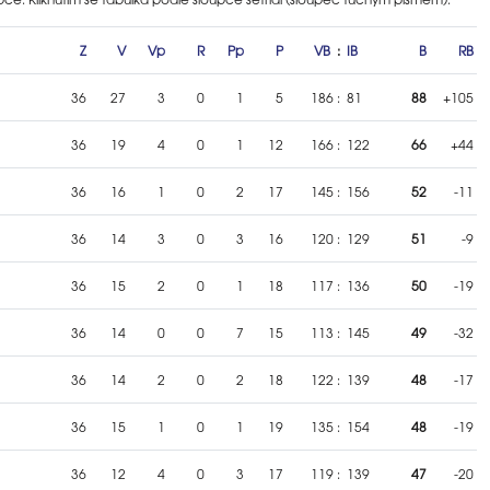
Z
V
Vp
R
Pp
P
VB
:
IB
B
RB
36
27
3
0
1
5
186
:
81
88
+105
36
19
4
0
1
12
166
:
122
66
+44
36
16
1
0
2
17
145
:
156
52
-11
36
14
3
0
3
16
120
:
129
51
-9
36
15
2
0
1
18
117
:
136
50
-19
36
14
0
0
7
15
113
:
145
49
-32
36
14
2
0
2
18
122
:
139
48
-17
36
15
1
0
1
19
135
:
154
48
-19
36
12
4
0
3
17
119
:
139
47
-20