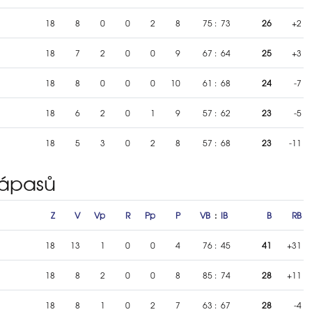
18
8
0
0
2
8
75
:
73
26
+2
18
7
2
0
0
9
67
:
64
25
+3
18
8
0
0
0
10
61
:
68
24
-7
18
6
2
0
1
9
57
:
62
23
-5
18
5
3
0
2
8
57
:
68
23
-11
zápasů
Z
V
Vp
R
Pp
P
VB
:
IB
B
RB
18
13
1
0
0
4
76
:
45
41
+31
18
8
2
0
0
8
85
:
74
28
+11
18
8
1
0
2
7
63
:
67
28
-4