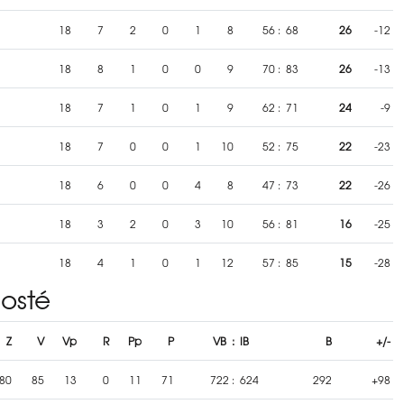
18
7
2
0
1
8
56
:
68
26
-12
18
8
1
0
0
9
70
:
83
26
-13
18
7
1
0
1
9
62
:
71
24
-9
18
7
0
0
1
10
52
:
75
22
-23
18
6
0
0
4
8
47
:
73
22
-26
18
3
2
0
3
10
56
:
81
16
-25
18
4
1
0
1
12
57
:
85
15
-28
hosté
Z
V
Vp
R
Pp
P
VB
:
IB
B
+/-
80
85
13
0
11
71
722
:
624
292
+98