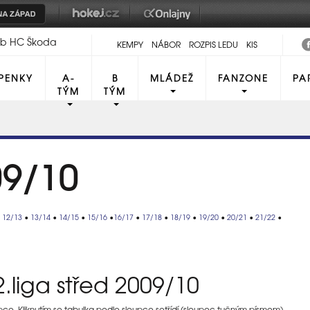
lub HC Škoda
KEMPY
NÁBOR
ROZPIS LEDU
KIS
PENKY
A-
B
MLÁDEŽ
FANZONE
PA
TÝM
TÝM
09/10
•
12/13
•
13/14
•
14/15
•
15/16
•
16/17
•
17/18
•
18/19
•
19/20
•
20/21
•
21/22
•
.liga střed 2009/10
upce. Kliknutím se tabulka podle sloupce setřídí (sloupec tučným písmem).