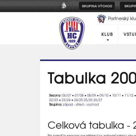
Partnerský k
Plzeň
KLUB
VSTU
Tabulka 20
Sezony:
06/07
•
07/08
•
08/09
•
09/10
•
10/11
•
11/12
22/23
•
23/24
•
24/25
25/26
26/27
Skupina:
západ
-
střed
-
východ
Celková tabulka - 2
Po najetí kurzorem na záhlaví se zobrazí název slo