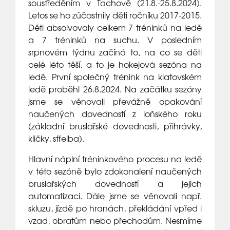
soustředěním v Tachově (21.8.-25.8.2024).
Letos se ho zúčastnily děti ročníku 2017-2015.
Děti absolvovaly celkem 7 tréninků na ledě
a 7 tréninků na suchu. V posledním
srpnovém týdnu začíná to, na co se děti
celé léto těší, a to je hokejová sezóna na
ledě. První společný trénink na klatovském
ledě proběhl 26.8.2024. Na začátku sezóny
jsme se věnovali převážně opakování
naučených dovedností z loňského roku
(základní bruslařské dovednosti, přihrávky,
kličky, střelba).
Hlavní náplní tréninkového procesu na ledě
v této sezóně bylo zdokonalení naučených
bruslařských dovedností a jejich
automatizaci. Dále jsme se věnovali např.
skluzu, jízdě po hranách, překládání vpřed i
vzad, obratům nebo přechodům. Nesmíme