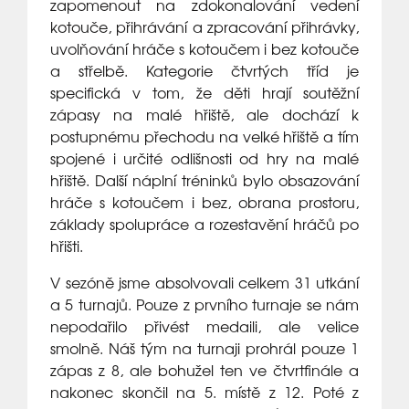
zapomenout na zdokonalování vedení
kotouče, přihrávání a zpracování přihrávky,
uvolňování hráče s kotoučem i bez kotouče
a střelbě. Kategorie čtvrtých tříd je
specifická v tom, že děti hrají soutěžní
zápasy na malé hřiště, ale dochází k
postupnému přechodu na velké hřiště a tím
spojené i určité odlišnosti od hry na malé
hřiště. Další náplní tréninků bylo obsazování
hráče s kotoučem i bez, obrana prostoru,
základy spolupráce a rozestavění hráčů po
hřišti.
V sezóně jsme absolvovali celkem 31 utkání
a 5 turnajů. Pouze z prvního turnaje se nám
nepodařilo přivést medaili, ale velice
smolně. Náš tým na turnaji prohrál pouze 1
zápas z 8, ale bohužel ten ve čtvrtfinále a
nakonec skončil na 5. místě z 12. Poté z