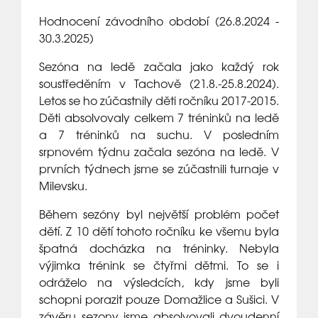
Hodnocení závodního období (26.8.2024 -
30.3.2025)
Sezóna na ledě začala jako každý rok
soustředěním v Tachově (21.8.-25.8.2024).
Letos se ho zúčastnily děti ročníku 2017-2015.
Děti absolvovaly celkem 7 tréninků na ledě
a 7 tréninků na suchu. V posledním
srpnovém týdnu začala sezóna na ledě. V
prvních týdnech jsme se zúčastnili turnaje v
Milevsku.
Během sezóny byl největší problém počet
dětí. Z 10 dětí tohoto ročníku ke všemu byla
špatná docházka na tréninky. Nebyla
výjimka trénink se čtyřmi dětmi. To se i
odráželo na výsledcích, kdy jsme byli
schopni porazit pouze Domažlice a Sušici. V
závěru sezony jsme absolvovali dvoudenní