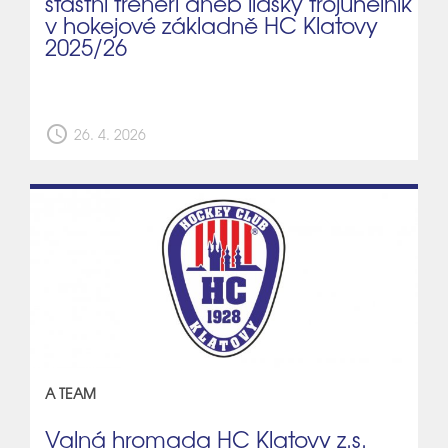
šťastní trenéři aneb lidský trojúhelník
v hokejové základně HC Klatovy
2025/26
schedule
26. 4. 2026
A TEAM
Valná hromada HC Klatovy z.s.