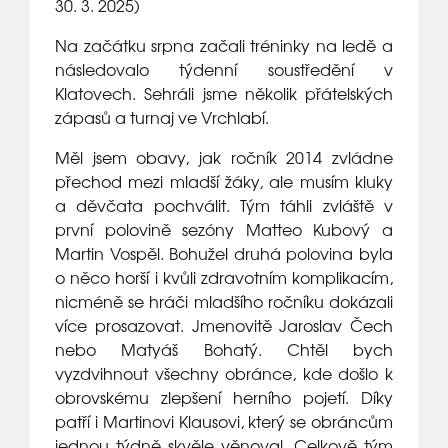
30. 3. 2025)
Na začátku srpna začali tréninky na ledě a
následovalo týdenní soustředění v
Klatovech. Sehráli jsme několik přátelských
zápasů a turnaj ve Vrchlabí.
Měl jsem obavy, jak ročník 2014 zvládne
přechod mezi mladší žáky, ale musím kluky
a děvčata pochválit. Tým táhli zvláště v
první polovině sezóny Matteo Kubový a
Martin Vospěl. Bohužel druhá polovina byla
o něco horší i kvůli zdravotním komplikacím,
nicméně se hráči mladšího ročníku dokázali
více prosazovat. Jmenovitě Jaroslav Čech
nebo Matyáš Bohatý. Chtěl bych
vyzdvihnout všechny obránce, kde došlo k
obrovskému zlepšení herního pojetí. Díky
patří i Martinovi Klausovi, který se obráncům
jednou týdně skvěle věnoval. Celkově tým