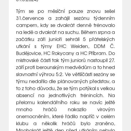
Tým se po měsíční pauze znovu sešel
31.července a zahájil sezónu týdenním
campem, kdy se dvakrát denně trénovalo
na ledě a dvakrát na suchu. Během srpna a
začátku záři junioři sehráli 5 přátelských
utkání s týmy EHC Weiden, DDM Č.
Budějovice, HC Rokycany a HC Příbram. Do
mistrovské části tak tým juniorů nastoupil 27.
září proti berounským medvědům a to hned
slavnostní výhrou 5:2. Ve většíčásti sezóny se
týmu nedařilo dle plánovaných představ, a
to z toho důvodu, že se tým potýkal s velkou
absencí na jednotlivých trénincích. Na
přelomu kalendářního roku se navíc ještě
mnoho hráčů nakazilo virovým
onemocněním, které řádilo napříč v celém
klubu a několik hráčů bylo zraněno,
Mnohokrát ještě den před utkáním nebylo