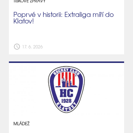
TISKOVÉ ZPRÁVY
Poprvé v historii: Extraliga míří do
Klatov!
schedule
17. 6. 2026
MLÁDEŽ