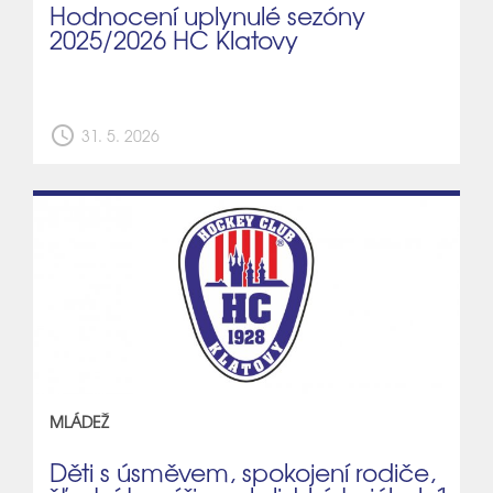
Hodnocení uplynulé sezóny
2025/2026 HC Klatovy
schedule
31. 5. 2026
MLÁDEŽ
Děti s úsměvem, spokojení rodiče,