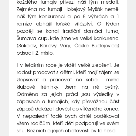
každého turnaje přivezl náš tým medaili.
Zejména na turnaji Hokejový Myšák neměl
náš tým konkurenci a po 8 výhrách a 1
remíze obhájil loňské vítězství. O týden
později se konal tradiční domácí turnaj
Šumava cup, kde jsme ve velké konkurenci
(Sokolov, Karlovy Vary, České Budějovice)
odsadili 2. místo.
I v letošním roce je vidět velké zlepšení. Je
radost pracovat s dětmi, kteří mají zájem se
zlepšovat a pracovat na sobě i mimo
klubové tréninky. Jsem na ně pyšný.
Odměna za jejich práci jsou výsledky v
zápasech a turnajích, kdy převážnou část
zápasů dokázali dovést do vítězného konce.
V neposlední řadě bych chtěl poděkovat
všem rodičům, kteří děti podporují ve svém
snu. Bez nich a jejich obětavosti by to nešlo.