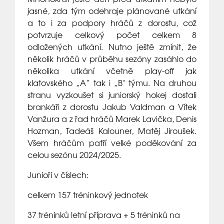
jasné, zda tým odehraje plánované utkání
a to i za podpory hráčů z dorostu, což
potvrzuje celkový počet celkem 8
odložených utkání. Nutno ještě zmínit, že
několik hráčů v průběhu sezóny zasáhlo do
několika utkání včetně play-off jak
klatovského „A“ tak i „B" týmu. Na druhou
stranu vyzkoušet si juniorský hokej dostali
brankáři z dorostu Jakub Valdman a Vítek
Vanžura a z řad hráčů Marek Lavička, Denis
Hozman, Tadeáš Kalouner, Matěj Jiroušek.
Všem hráčům patří velké poděkování za
celou sezónu 2024/2025.
Junioři v číslech:
celkem 157 tréninkový jednotek
37 tréninků letní příprava + 5 tréninků na