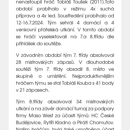
nenastoupil hráč Tobiáš Toušek (2011).Toto
období probíhalo v režimu 4x suchá
příprava a 4x led. Soustředění probíhalo od
12-16.7.2024. Tým sehrál 4 domácí a 4
venkovní přátelská utkání. V tomto období
se hráči vyselektovali na 7.a 8.třídu dle
přihlášek do soutěže.
V závodním období tým 7. třídy absolvoval
28 mistrovských zápasů. V dlouhodobé
soutěži tým 7. třídy obsadil 8. místo ve
skupině o umístění. Nejproduktivnějším
hráčem týmu se stal Tobiáš Kouba s 41 body
v 21 zápasech.
Tým 8.třídy absolvoval 34 mistrovských
utkání a na závěr domácí turnaj za podpory
firmy Maso West za účasti týmů: HC České
Budějovice, Rytíři Kladno a Piráti Chomutov.
Našim hráčům, byla také umožněna účast