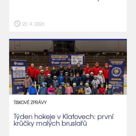
schedule
20. 4. 2026
TISKOVÉ ZPRÁVY
Týden hokeje v Klatovech: první
krůčky malých bruslařů