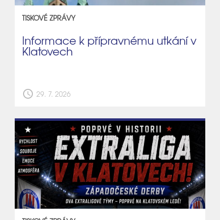
TISKOVÉ ZPRÁVY
Informace k přípravnému utkání v
Klatovech
schedule
29. 7. 2026