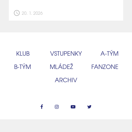
schedule
20. 1. 2026
KLUB
VSTUPENKY
A‑TÝM
B‑TÝM
MLÁDEŽ
FANZONE
ARCHIV