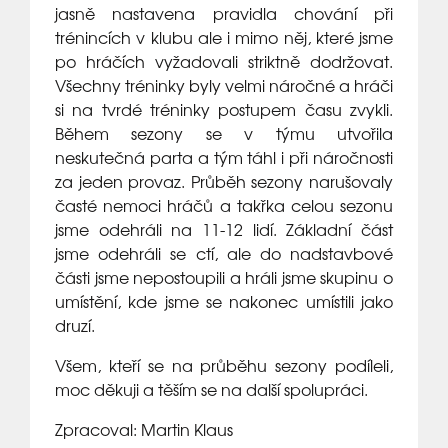
jasně nastavena pravidla chování při
trénincích v klubu ale i mimo něj, které jsme
po hráčích vyžadovali striktně dodržovat.
Všechny tréninky byly velmi náročné a hráči
si na tvrdé tréninky postupem času zvykli.
Během sezony se v týmu utvořila
neskutečná parta a tým táhl i při náročnosti
za jeden provaz. Průběh sezony narušovaly
časté nemoci hráčů a takřka celou sezonu
jsme odehráli na 11-12 lidí. Základní část
jsme odehráli se ctí, ale do nadstavbové
části jsme nepostoupili a hráli jsme skupinu o
umístění, kde jsme se nakonec umístili jako
druzí.
Všem, kteří se na průběhu sezony podíleli,
moc děkuji a těším se na další spolupráci.
Zpracoval: Martin Klaus