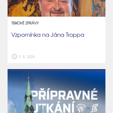
TISKOVÉ ZPRÁVY
Vzpomínka na Jána Troppa
schedule
3. 8. 2026