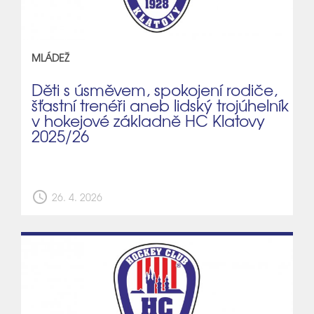
MLÁDEŽ
Děti s úsměvem, spokojení rodiče,
šťastní trenéři aneb lidský trojúhelník
v hokejové základně HC Klatovy
2025/26
schedule
26. 4. 2026