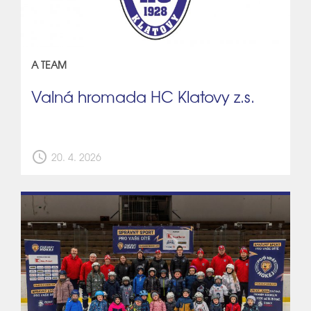
A TEAM
Valná hromada HC Klatovy z.s.
schedule
20. 4. 2026