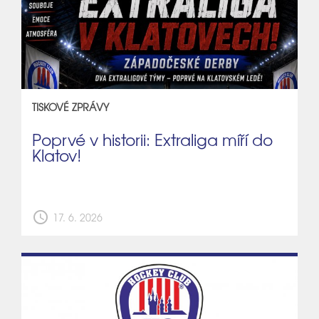
TISKOVÉ ZPRÁVY
Poprvé v historii: Extraliga míří do
Klatov!
schedule
17. 6. 2026