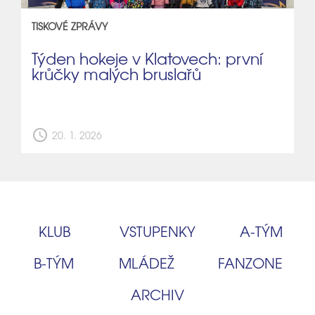
TISKOVÉ ZPRÁVY
Týden hokeje v Klatovech: první
krůčky malých bruslařů
schedule
20. 1. 2026
KLUB
VSTUPENKY
A‑TÝM
B‑TÝM
MLÁDEŽ
FANZONE
ARCHIV