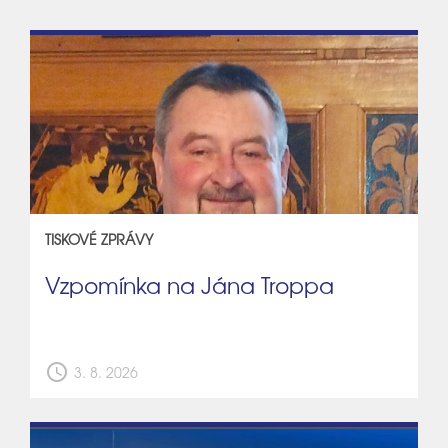
TISKOVÉ ZPRÁVY
Vzpomínka na Jána Troppa
schedule
3. 8. 2026