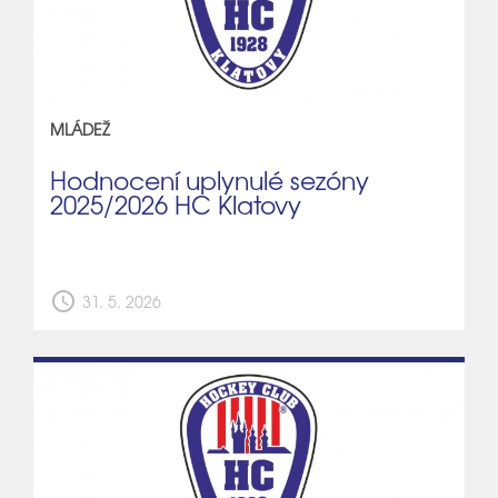
MLÁDEŽ
Hodnocení uplynulé sezóny
2025/2026 HC Klatovy
schedule
31. 5. 2026