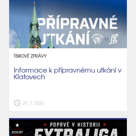
TISKOVÉ ZPRÁVY
Informace k přípravnému utkání v
Klatovech
schedule
29. 7. 2026