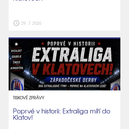
schedule
29. 7. 2026
TISKOVÉ ZPRÁVY
Poprvé v historii: Extraliga míří do
Klatov!