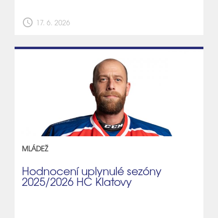
schedule
17. 6. 2026
MLÁDEŽ
Hodnocení uplynulé sezóny
2025/2026 HC Klatovy