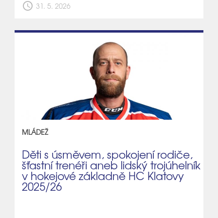
schedule
31. 5. 2026
MLÁDEŽ
Děti s úsměvem, spokojení rodiče,
šťastní trenéři aneb lidský trojúhelník
v hokejové základně HC Klatovy
2025/26