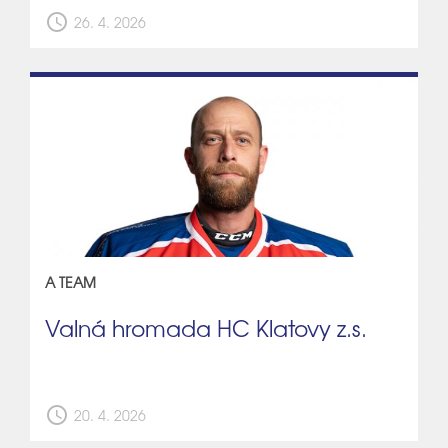
schedule
26. 4. 2026
A TEAM
Valná hromada HC Klatovy z.s.
schedule
20. 4. 2026