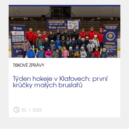
TISKOVÉ ZPRÁVY
Týden hokeje v Klatovech: první
krůčky malých bruslařů
schedule
20. 1. 2026