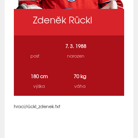
Zdeněk Rückl
7. 3. 1988
post
narozen
180 cm
70 kg
výška
váha
hraci/rückl_zdenek.txt