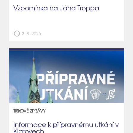
Vzpomínka na Jána Troppa
schedule
3. 8. 2026
TISKOVÉ ZPRÁVY
Informace k přípravnému utkání v
Klatovech