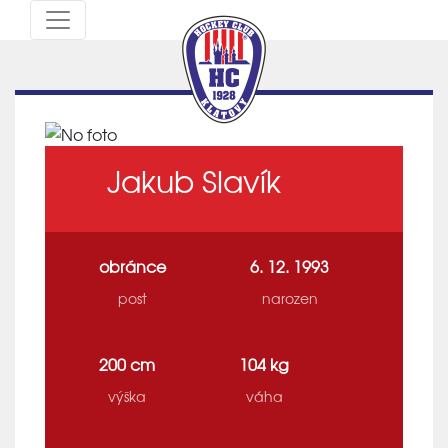
Jakub Slavík
obránce
6. 12. 1993
post
narozen
200 cm
104 kg
výška
váha