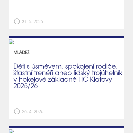
schedule
31. 5. 2026
MLÁDEŽ
Děti s úsměvem, spokojení rodiče,
šťastní trenéři aneb lidský trojúhelník
v hokejové základně HC Klatovy
2025/26
schedule
26. 4. 2026