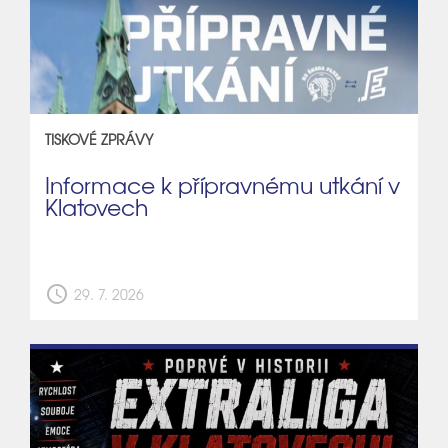
TISKOVÉ ZPRÁVY
Informace k přípravnému utkání v
Klatovech
schedule
29. 7. 2026