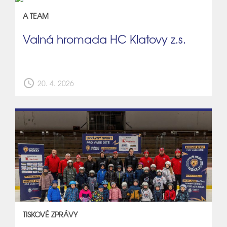
A TEAM
Valná hromada HC Klatovy z.s.
schedule
20. 4. 2026
TISKOVÉ ZPRÁVY