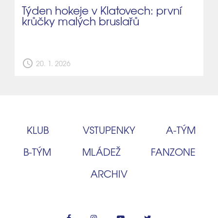
Týden hokeje v Klatovech: první
krůčky malých bruslařů
schedule
20. 1. 2026
KLUB
VSTUPENKY
A‑TÝM
B‑TÝM
MLÁDEŽ
FANZONE
ARCHIV