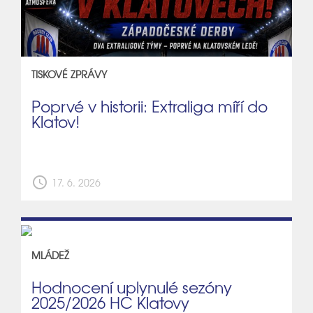
TISKOVÉ ZPRÁVY
Poprvé v historii: Extraliga míří do
Klatov!
schedule
17. 6. 2026
MLÁDEŽ
Hodnocení uplynulé sezóny
2025/2026 HC Klatovy