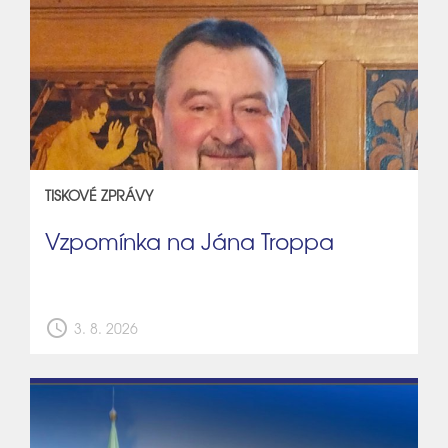
TISKOVÉ ZPRÁVY
Vzpomínka na Jána Troppa
schedule
3. 8. 2026