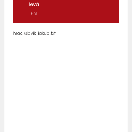
levá
hůl
hraci/slavik_jakub.txt