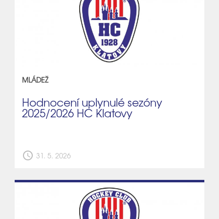
MLÁDEŽ
Hodnocení uplynulé sezóny
2025/2026 HC Klatovy
schedule
31. 5. 2026