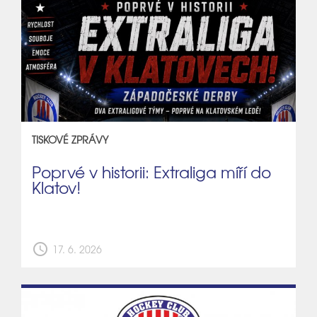
TISKOVÉ ZPRÁVY
Poprvé v historii: Extraliga míří do
Klatov!
schedule
17. 6. 2026