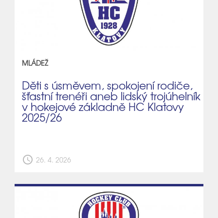
MLÁDEŽ
Děti s úsměvem, spokojení rodiče,
šťastní trenéři aneb lidský trojúhelník
v hokejové základně HC Klatovy
2025/26
schedule
26. 4. 2026