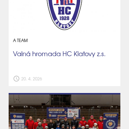
A TEAM
Valná hromada HC Klatovy z.s.
schedule
20. 4. 2026