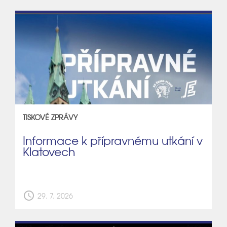
TISKOVÉ ZPRÁVY
Informace k přípravnému utkání v
Klatovech
schedule
29. 7. 2026