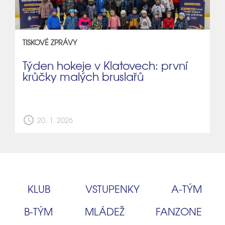
TISKOVÉ ZPRÁVY
Týden hokeje v Klatovech: první
krůčky malých bruslařů
schedule
20. 1. 2026
KLUB
VSTUPENKY
A‑TÝM
B‑TÝM
MLÁDEŽ
FANZONE