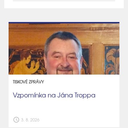
TISKOVÉ ZPRÁVY
Vzpomínka na Jána Troppa
schedule
3. 8. 2026