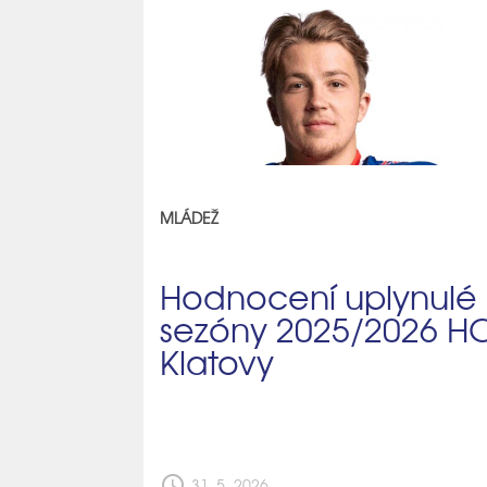
MLÁDEŽ
Hodnocení uplynulé
sezóny 2025/2026 H
Klatovy
schedule
31. 5. 2026