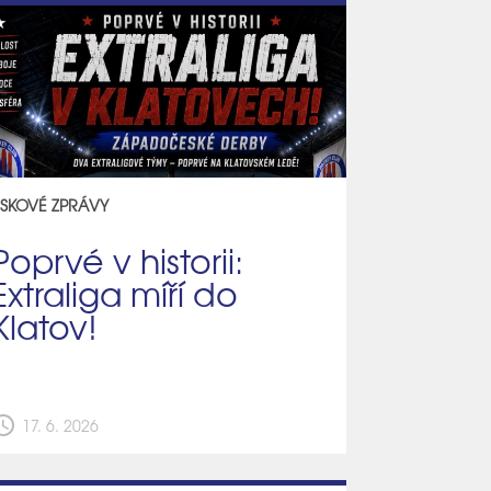
ISKOVÉ ZPRÁVY
Poprvé v historii:
Extraliga míří do
Klatov!
edule
17. 6. 2026