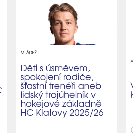
MLÁDEŽ
A
Děti s úsměvem,
spokojení rodiče,
šťastní trenéři aneb
C
lidský trojúhelník v
hokejové základně
HC Klatovy 2025/26
sch