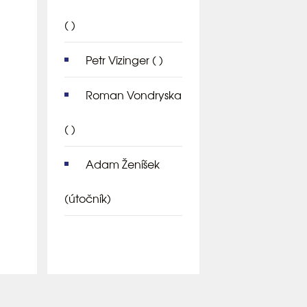
( )
Petr Vizinger
( )
Roman Vondryska
( )
Adam Ženíšek
(útočník)