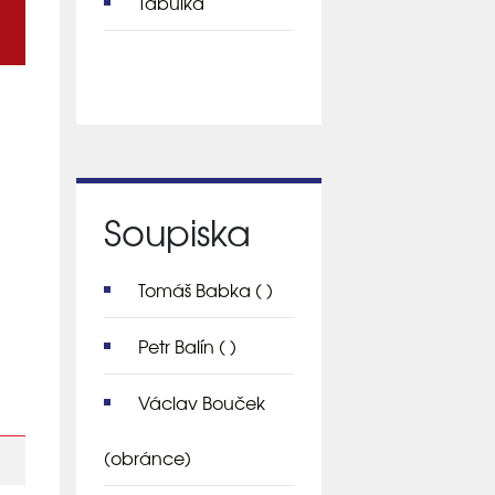
Tabulka
Soupiska
Tomáš Babka
( )
Petr Balín
( )
Václav Bouček
(obránce)