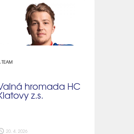
 TEAM
Valná hromada HC
Klatovy z.s.
edule
20. 4. 2026