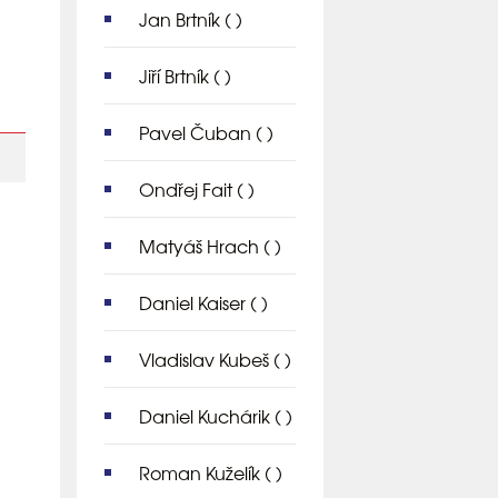
Jan Brtník
( )
Jiří Brtník
( )
Pavel Čuban
( )
Ondřej Fait
( )
Matyáš Hrach
( )
Daniel Kaiser
( )
Vladislav Kubeš
( )
Daniel Kuchárik
( )
Roman Kuželík
( )