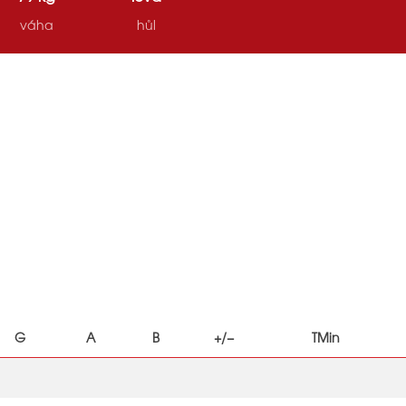
váha
hůl
G
A
B
+/−
TMin