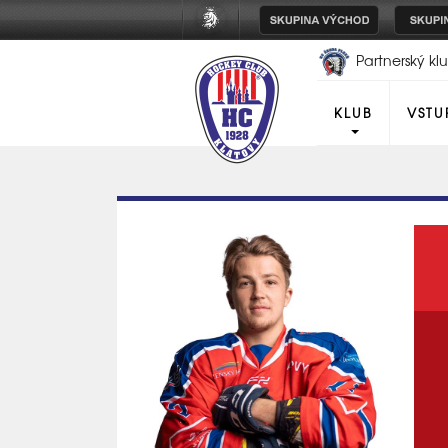
Partnerský k
Plzeň
KLUB
VSTU