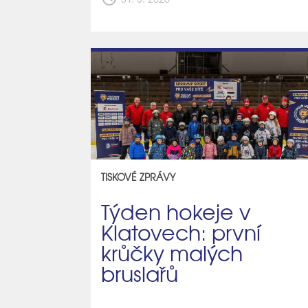
TISKOVÉ ZPRÁVY
Týden hokeje v
Klatovech: první
krůčky malých
bruslařů