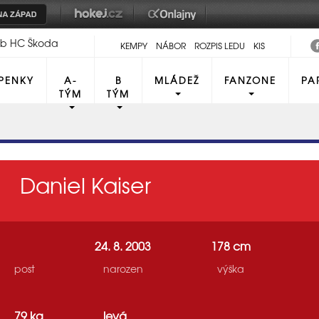
lub HC Škoda
KEMPY
NÁBOR
ROZPIS LEDU
KIS
PENKY
A-
B
MLÁDEŽ
FANZONE
PA
TÝM
TÝM
Daniel Kaiser
24. 8. 2003
178 cm
post
narozen
výška
79 kg
levá