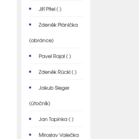
Jiří Pitel
( )
Zdeněk Plánička
(obránce)
Pavel Rajal
( )
Zdeněk Rückl
( )
Jakub Sieger
(útočník)
Jan Topinka
( )
Miroslav Valečka