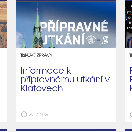
TISKOVÉ ZPRÁVY
T
Informace k
přípravnému utkání v
Klatovech
schedule
sch
29. 7. 2026