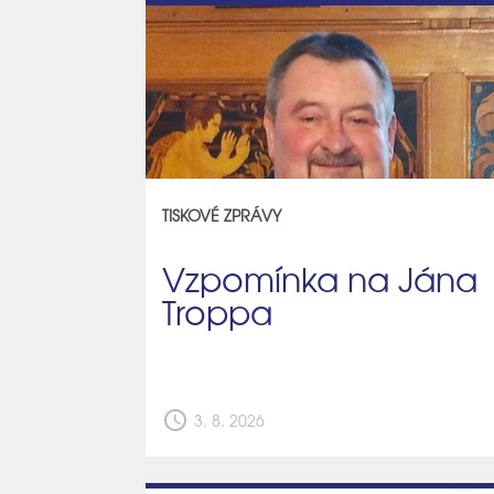
TISKOVÉ ZPRÁVY
Vzpomínka na Jána
Troppa
schedule
3. 8. 2026