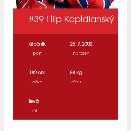
#39
Filip Kopidlanský
útočník
25. 7. 2002
post
narozen
182 cm
88 kg
výška
váha
levá
hůl