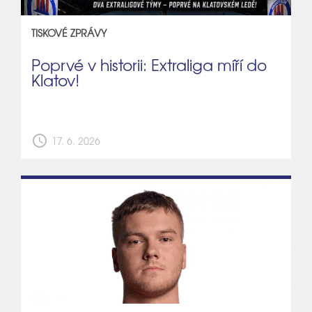
TISKOVÉ ZPRÁVY
Poprvé v historii: Extraliga míří do
Klatov!
schedule
17. 6. 2026