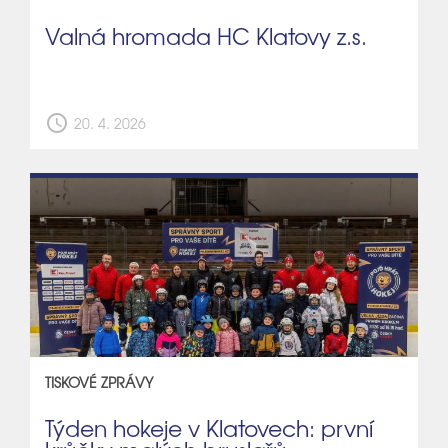
Valná hromada HC Klatovy z.s.
schedule
20. 4. 2026
TISKOVÉ ZPRÁVY
Týden hokeje v Klatovech: první