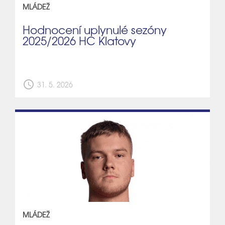
MLÁDEŽ
Hodnocení uplynulé sezóny
2025/2026 HC Klatovy
schedule
31. 5. 2026
MLÁDEŽ