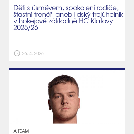
Děti s úsměvem, spokojení rodiče,
šťastní trenéři aneb lidský trojúhelník
v hokejové základně HC Klatovy
2025/26
schedule
26. 4. 2026
A TEAM