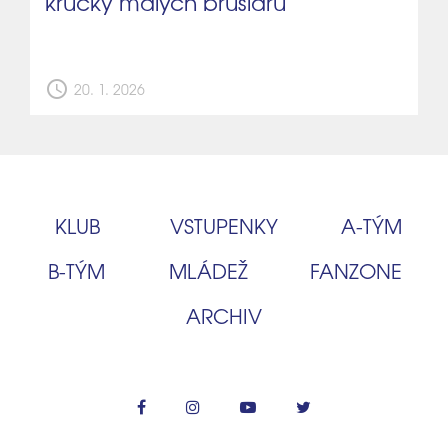
krůčky malých bruslařů
schedule
20. 1. 2026
KLUB
VSTUPENKY
A‑TÝM
B‑TÝM
MLÁDEŽ
FANZONE
ARCHIV