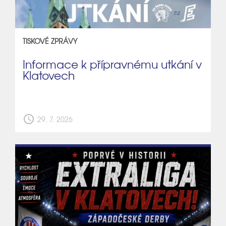
TISKOVÉ ZPRÁVY
Informace k přípravnému utkání v
Klatovech
schedule
29. 7. 2026