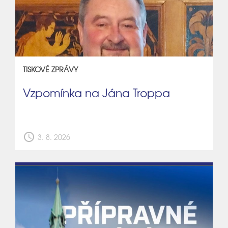
TISKOVÉ ZPRÁVY
Vzpomínka na Jána Troppa
schedule
3. 8. 2026