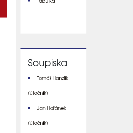
Tabulka
Soupiska
Tomáš Hanzlík
(útočník)
Jan Hořánek
(útočník)