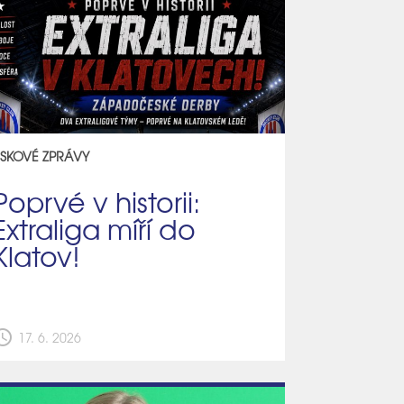
ISKOVÉ ZPRÁVY
Poprvé v historii:
Extraliga míří do
Klatov!
edule
17. 6. 2026