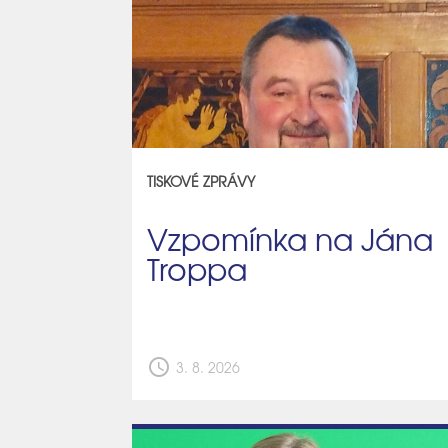
TISKOVÉ ZPRÁVY
Vzpomínka na Jána
Troppa
schedule
3. 8. 2026