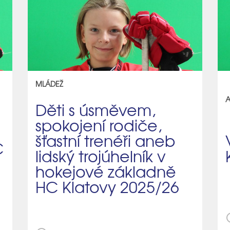
MLÁDEŽ
A
Děti s úsměvem,
spokojení rodiče,
šťastní trenéři aneb
C
lidský trojúhelník v
hokejové základně
HC Klatovy 2025/26
sch