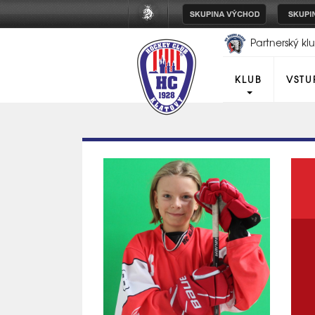
Partnerský k
Plzeň
KLUB
VSTU