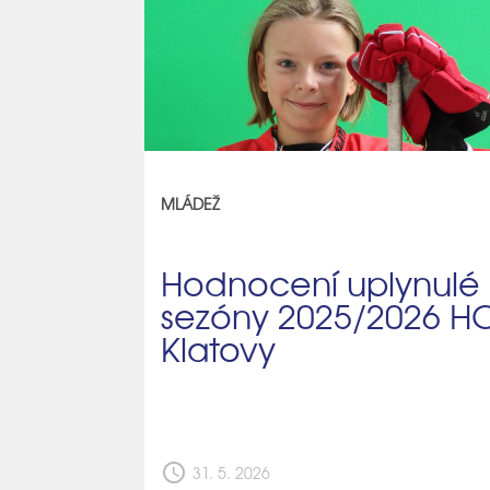
MLÁDEŽ
Hodnocení uplynulé
sezóny 2025/2026 H
Klatovy
schedule
31. 5. 2026