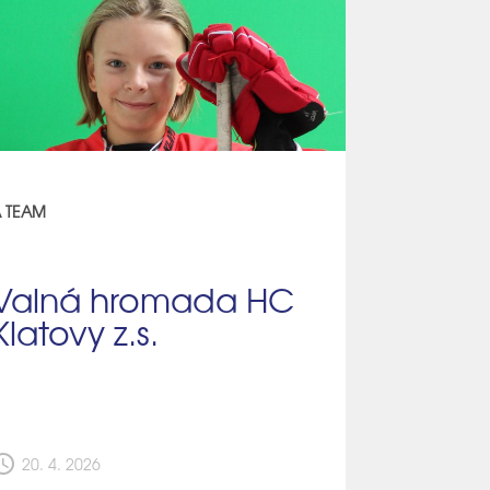
 TEAM
Valná hromada HC
Klatovy z.s.
edule
20. 4. 2026