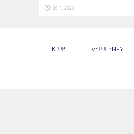
schedule
20. 1. 2026
KLUB
VSTUPENKY