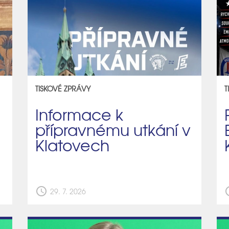
TISKOVÉ ZPRÁVY
T
Informace k
přípravnému utkání v
Klatovech
schedule
sch
29. 7. 2026