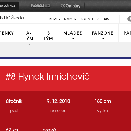
lub HC Škoda
KEMPY
NÁBOR
ROZPIS LEDU
KIS
PENKY
A-
B
MLÁDEŽ
FANZONE
PA
TÝM
TÝM
#8
Hynek Imrichovič
útočník
9. 12. 2010
180 cm
post
narozen
výška
62 kg
pravá