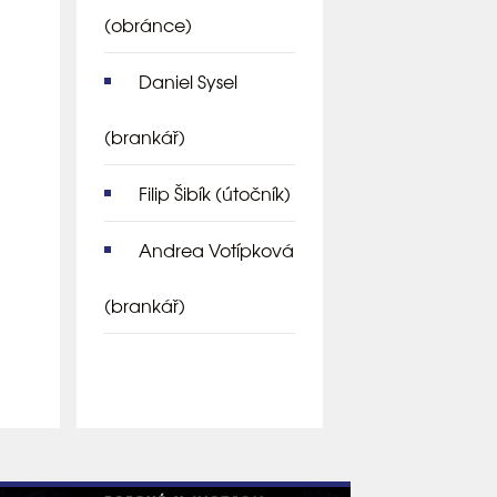
(obránce)
Daniel Sysel
(brankář)
Filip Šibík
(útočník)
Andrea Votípková
(brankář)