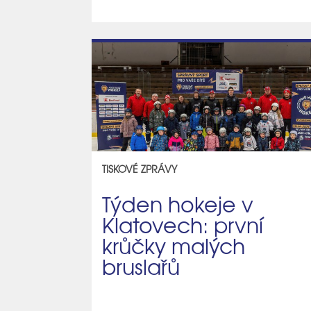
TISKOVÉ ZPRÁVY
Týden hokeje v
Klatovech: první
krůčky malých
bruslařů