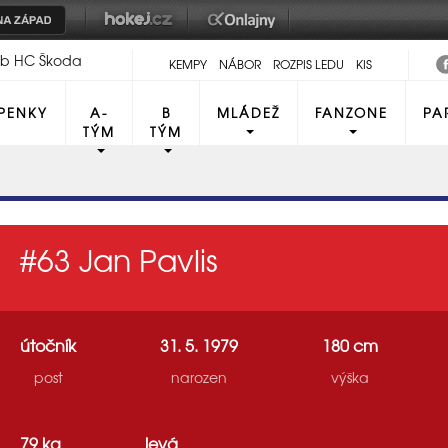
lub HC Škoda
KEMPY
NÁBOR
ROZPIS LEDU
KIS
PENKY
A-
B
MLÁDEŽ
FANZONE
PA
TÝM
TÝM
#63
Jan Pavlis
útočník
31. 5. 1979
180 cm
post
narozen
výška
79 kg
levá