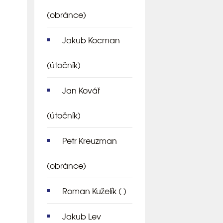
(obránce)
Jakub Kocman
(útočník)
Jan Kovář
(útočník)
Petr Kreuzman
(obránce)
Roman Kuželík
( )
Jakub Lev