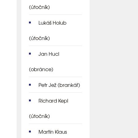
(útočník)
Lukáš Holub
(útočník)
Jan Hucl
(obránce)
Petr Jež
(brankář)
Richard Kepl
(útočník)
Martin Klaus