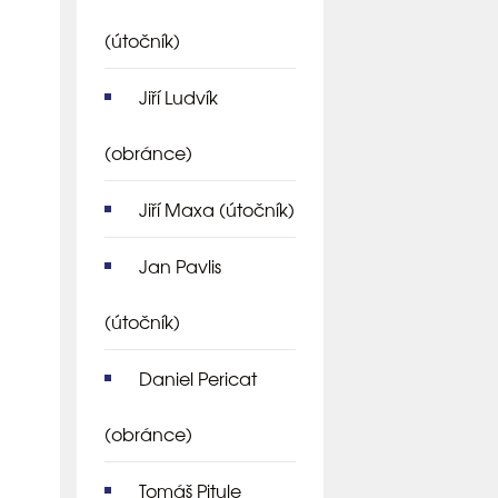
(útočník)
Jiří Ludvík
(obránce)
Jiří Maxa
(útočník)
Jan Pavlis
(útočník)
Daniel Pericat
(obránce)
Tomáš Pitule