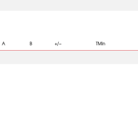
A
B
+/−
TMin