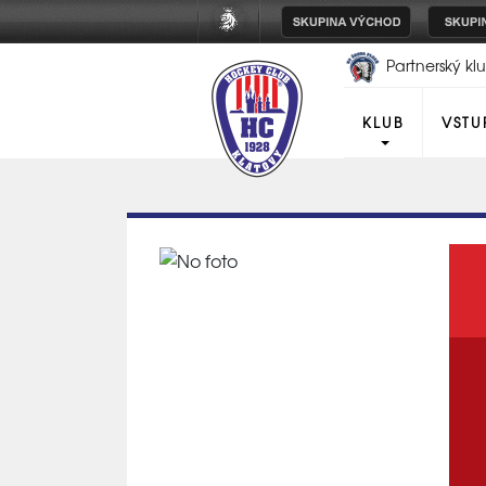
Partnerský k
Plzeň
KLUB
VSTU