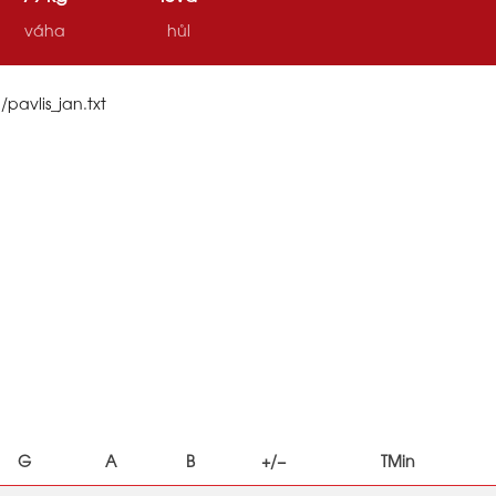
váha
hůl
/pavlis_jan.txt
G
A
B
+/−
TMin