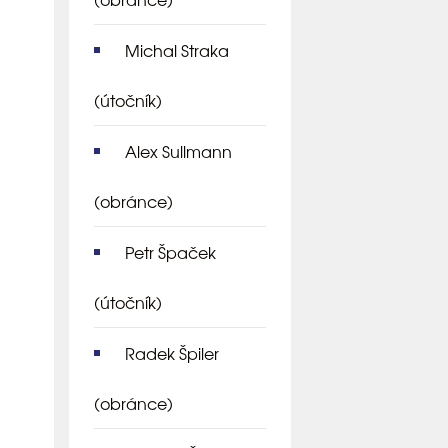
Michal Straka
(útočník)
Alex Sullmann
(obránce)
Petr Špaček
(útočník)
Radek Špiler
(obránce)