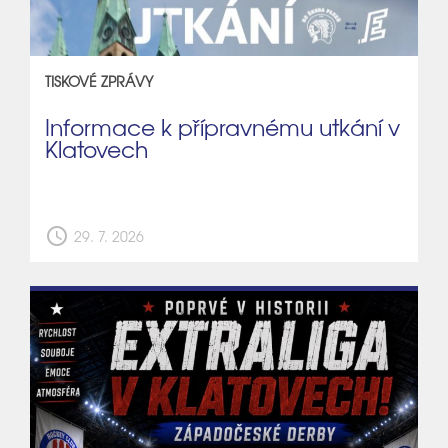
TISKOVÉ ZPRÁVY
Informace k přípravnému utkání v
Klatovech
schedule
29. 7. 2026