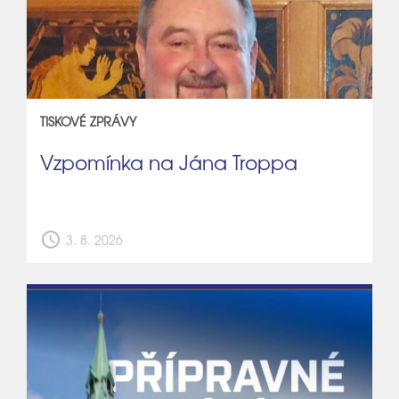
TISKOVÉ ZPRÁVY
Vzpomínka na Jána Troppa
schedule
3. 8. 2026