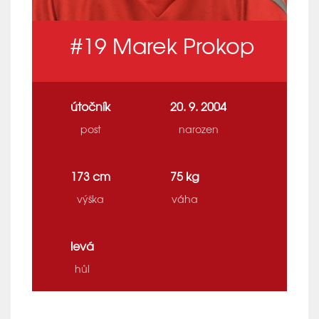
#19
Marek Prokop
útočník
20. 9. 2004
post
narozen
173 cm
75 kg
výška
váha
levá
hůl