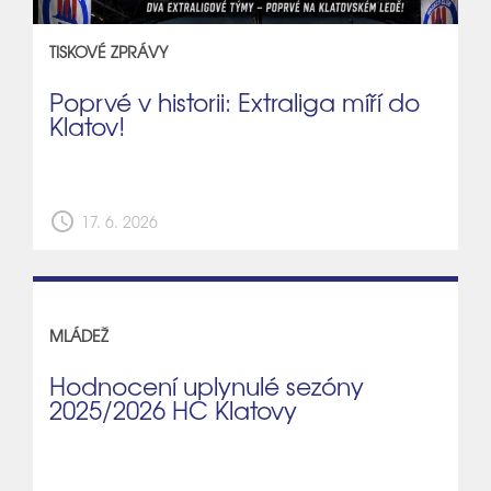
TISKOVÉ ZPRÁVY
Poprvé v historii: Extraliga míří do
Klatov!
schedule
17. 6. 2026
MLÁDEŽ
Hodnocení uplynulé sezóny
2025/2026 HC Klatovy