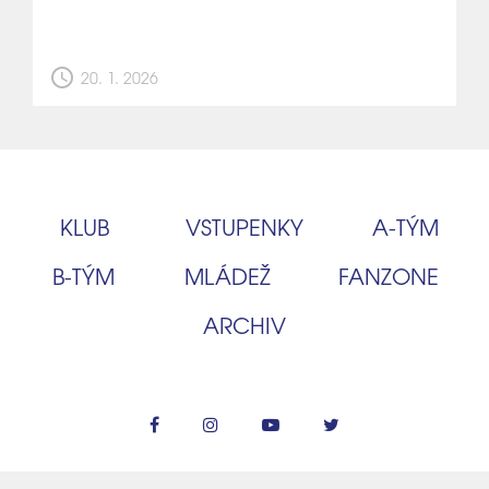
schedule
20. 1. 2026
KLUB
VSTUPENKY
A‑TÝM
B‑TÝM
MLÁDEŽ
FANZONE
ARCHIV