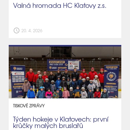
Valná hromada HC Klatovy z.s.
schedule
20. 4. 2026
TISKOVÉ ZPRÁVY
Týden hokeje v Klatovech: první
krůčky malých bruslařů