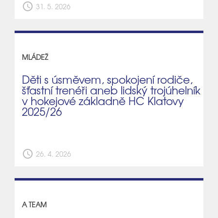
schedule
31. 5. 2026
MLÁDEŽ
Děti s úsměvem, spokojení rodiče,
šťastní trenéři aneb lidský trojúhelník
v hokejové základně HC Klatovy
2025/26
schedule
26. 4. 2026
A TEAM