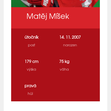
Matěj Míšek
útočník
14. 11. 2007
post
narozen
179 cm
75 kg
výška
váha
pravá
hůl