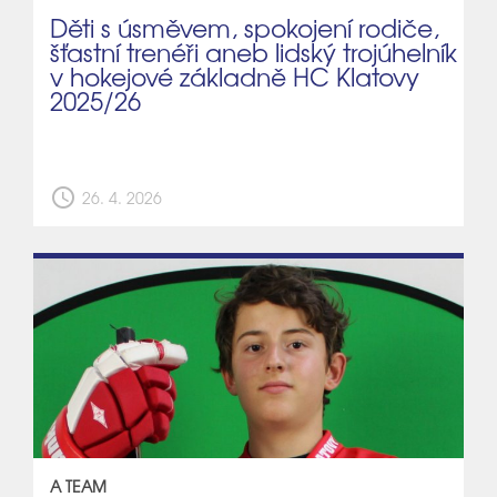
Děti s úsměvem, spokojení rodiče,
šťastní trenéři aneb lidský trojúhelník
v hokejové základně HC Klatovy
2025/26
schedule
26. 4. 2026
A TEAM