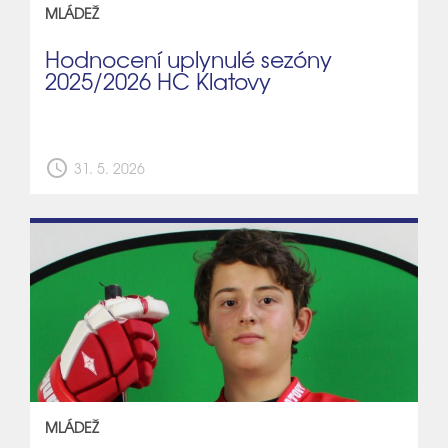
MLÁDEŽ
Hodnocení uplynulé sezóny
2025/2026 HC Klatovy
schedule
31. 5. 2026
MLÁDEŽ