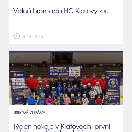
Valná hromada HC Klatovy z.s.
schedule
20. 4. 2026
TISKOVÉ ZPRÁVY
Týden hokeje v Klatovech: první