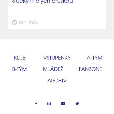
krůčky malých bruslařů
schedule
20. 1. 2026
KLUB
VSTUPENKY
A‑TÝM
B‑TÝM
MLÁDEŽ
FANZONE
ARCHIV