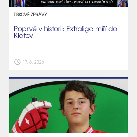
TISKOVÉ ZPRÁVY
Poprvé v historii: Extraliga míří do
Klatov!
schedule
17. 6. 2026