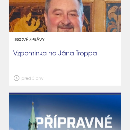
TISKOVÉ ZPRÁVY
Vzpomínka na Jána Troppa
schedule
před 3 dny