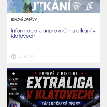
TISKOVÉ ZPRÁVY
Informace k přípravnému utkání v
Klatovech
schedule
29. 7. 2026