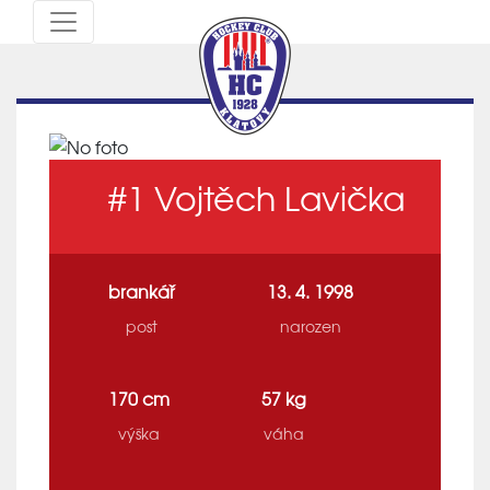
#1
Vojtěch Lavička
brankář
13. 4. 1998
post
narozen
170 cm
57 kg
výška
váha