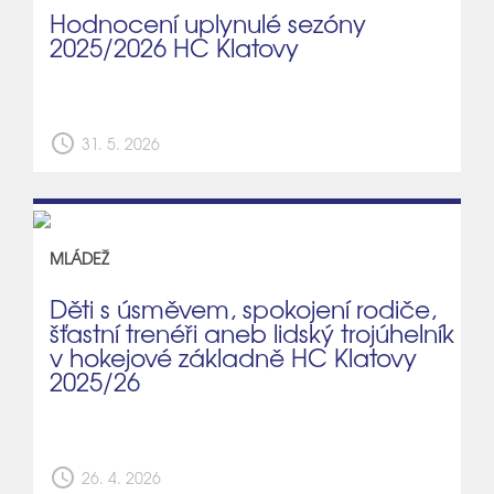
Hodnocení uplynulé sezóny
2025/2026 HC Klatovy
schedule
31. 5. 2026
MLÁDEŽ
Děti s úsměvem, spokojení rodiče,
šťastní trenéři aneb lidský trojúhelník
v hokejové základně HC Klatovy
2025/26
schedule
26. 4. 2026