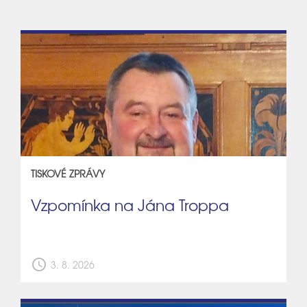
TISKOVÉ ZPRÁVY
Vzpomínka na Jána Troppa
schedule
3. 8. 2026