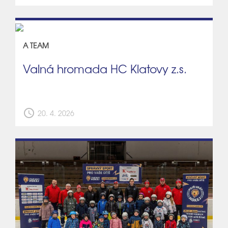
A TEAM
Valná hromada HC Klatovy z.s.
schedule
20. 4. 2026