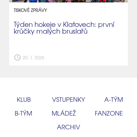
TISKOVÉ ZPRÁVY
Týden hokeje v Klatovech: první
krůčky malých bruslařů
schedule
20. 1. 2026
KLUB
VSTUPENKY
A‑TÝM
B‑TÝM
MLÁDEŽ
FANZONE
ARCHIV