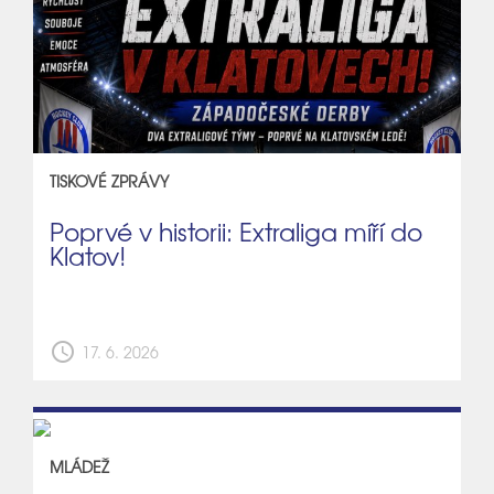
TISKOVÉ ZPRÁVY
Poprvé v historii: Extraliga míří do
Klatov!
schedule
17. 6. 2026
MLÁDEŽ