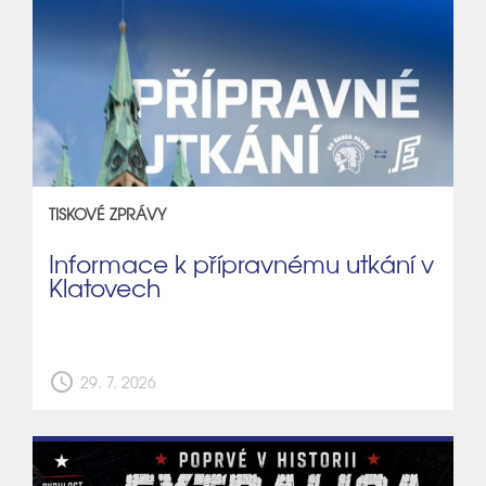
TISKOVÉ ZPRÁVY
Informace k přípravnému utkání v
Klatovech
schedule
29. 7. 2026