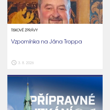
TISKOVÉ ZPRÁVY
Vzpomínka na Jána Troppa
schedule
3. 8. 2026