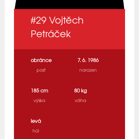
#29
Vojtěch
Petráček
obránce
7. 6. 1986
post
narozen
185 cm
80 kg
výška
váha
levá
hůl