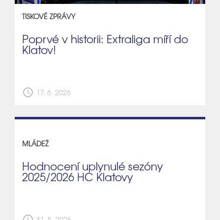
TISKOVÉ ZPRÁVY
Poprvé v historii: Extraliga míří do
Klatov!
schedule
17. 6. 2026
MLÁDEŽ
Hodnocení uplynulé sezóny
2025/2026 HC Klatovy
schedule
31. 5. 2026