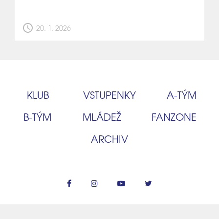
schedule
20. 1. 2026
KLUB
VSTUPENKY
A‑TÝM
B‑TÝM
MLÁDEŽ
FANZONE
ARCHIV