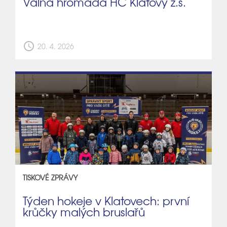
Valná hromada HC Klatovy z.s.
schedule
20. 4. 2026
TISKOVÉ ZPRÁVY
Týden hokeje v Klatovech: první
krůčky malých bruslařů