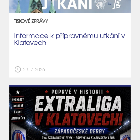
TISKOVÉ ZPRÁVY
Informace k přípravnému utkání v
Klatovech
schedule
29. 7. 2026