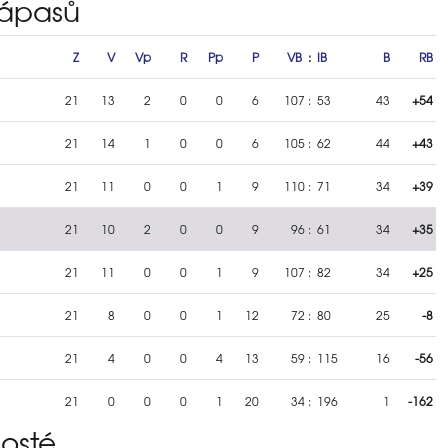
zápasů
Z
V
Vp
R
Pp
P
VB
:
IB
B
RB
21
13
2
0
0
6
107
:
53
43
+54
21
14
1
0
0
6
105
:
62
44
+43
21
11
0
0
1
9
110
:
71
34
+39
21
10
2
0
0
9
96
:
61
34
+35
21
11
0
0
1
9
107
:
82
34
+25
21
8
0
0
1
12
72
:
80
25
-8
21
4
0
0
4
13
59
:
115
16
-56
21
0
0
0
1
20
34
:
196
1
-162
hosté