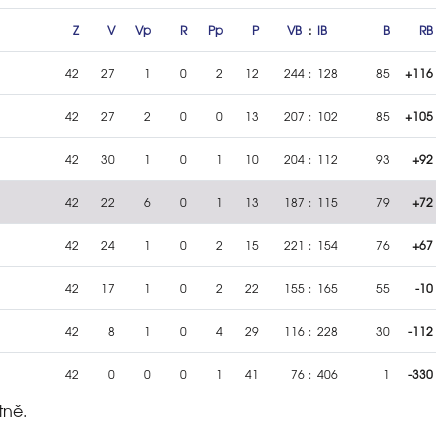
Z
V
Vp
R
Pp
P
VB
:
IB
B
RB
42
27
1
0
2
12
244
:
128
85
+116
42
27
2
0
0
13
207
:
102
85
+105
42
30
1
0
1
10
204
:
112
93
+92
42
22
6
0
1
13
187
:
115
79
+72
42
24
1
0
2
15
221
:
154
76
+67
42
17
1
0
2
22
155
:
165
55
-10
42
8
1
0
4
29
116
:
228
30
-112
42
0
0
0
1
41
76
:
406
1
-330
tně.