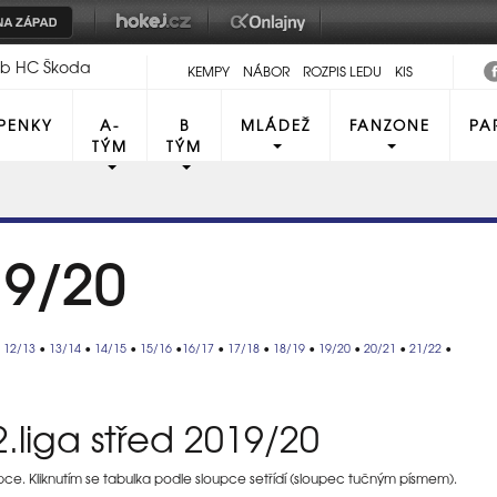
lub HC Škoda
KEMPY
NÁBOR
ROZPIS LEDU
KIS
PENKY
A-
B
MLÁDEŽ
FANZONE
PA
TÝM
TÝM
19/20
•
12/13
•
13/14
•
14/15
•
15/16
•
16/17
•
17/18
•
18/19
•
19/20
•
20/21
•
21/22
•
.liga střed 2019/20
upce. Kliknutím se tabulka podle sloupce setřídí (sloupec tučným písmem).