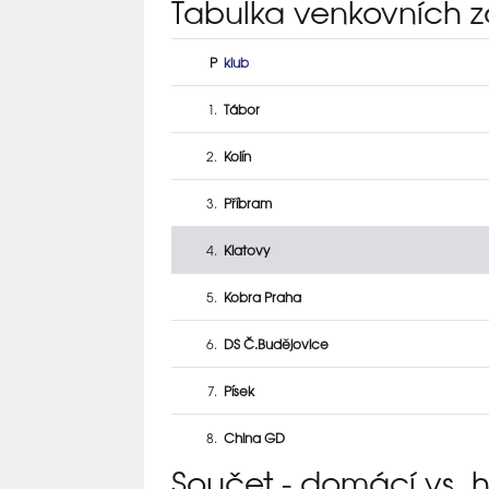
Tabulka venkovních 
P
klub
1.
Tábor
2.
Kolín
3.
Příbram
4.
Klatovy
5.
Kobra Praha
6.
DS Č.Budějovice
7.
Písek
8.
China GD
Součet - domácí vs. 