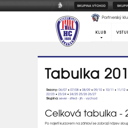
Partnerský k
Plzeň
KLUB
VSTU
Tabulka 20
Sezony:
06/07
•
07/08
•
08/09
•
09/10
•
10/11
•
11/12
22/23
•
23/24
•
24/25
25/26
26/27
Skupina:
sever
-
střed
-
jih
-
východ
Celková tabulka - 2
Po najetí kurzorem na záhlaví se zobrazí název slo