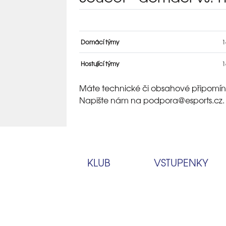
Domácí týmy
1
Hostující týmy
1
Máte technické či obsahové připomín
Napište nám na podpora
@esports.cz.
KLUB
VSTUPENKY