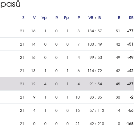
ápasů
Z
V
Vp
R
Pp
P
VB
:
IB
B
RB
21
16
1
0
1
3
134
:
57
51
+77
21
14
0
0
0
7
100
:
49
42
+51
21
16
0
0
1
4
99
:
50
49
+49
21
13
1
0
1
6
114
:
72
42
+42
21
12
4
0
1
4
91
:
54
45
+37
21
9
1
0
1
10
83
:
85
30
-2
21
4
1
0
0
16
57
:
113
14
-56
21
0
0
0
0
21
42
:
210
0
-168