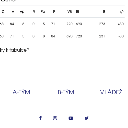
Z
V
Vp
R
Pp
P
VB
:
IB
B
+/-
68
84
8
0
5
71
720
:
690
273
+30
68
71
5
0
8
84
690
:
720
231
-30
ky k tabulce?
A‑TÝM
B‑TÝM
MLÁDEŽ