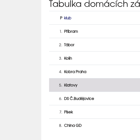
Tabulka domácích z
P
klub
1.
Příbram
2.
Tábor
3.
Kolín
4.
Kobra Praha
5.
Klatovy
6.
DS Č.Budějovice
7.
Písek
8.
China GD