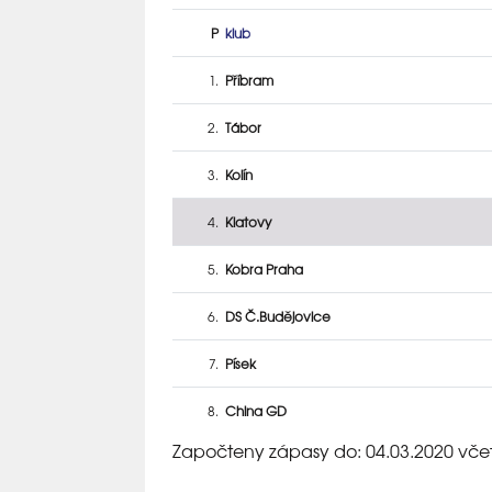
P
klub
1.
Příbram
2.
Tábor
3.
Kolín
4.
Klatovy
5.
Kobra Praha
6.
DS Č.Budějovice
7.
Písek
8.
China GD
Započteny zápasy do: 04.03.2020 vče