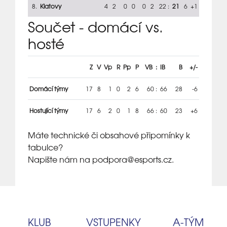
8.
Klatovy
4
2
0
0
0
2
22
:
21
6
+1
Součet - domácí vs.
hosté
Z
V
Vp
R
Pp
P
VB
:
IB
B
+/-
Domácí týmy
17
8
1
0
2
6
60
:
66
28
-6
Hostující týmy
17
6
2
0
1
8
66
:
60
23
+6
Máte technické či obsahové připomínky k
tabulce?
Napište nám na podpora
@esports.cz.
KLUB
VSTUPENKY
A‑TÝM