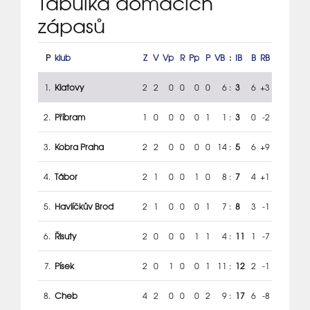
Tabulka domácích
zápasů
P
klub
Z
V
Vp
R
Pp
P
VB
:
IB
B
RB
1.
Klatovy
2
2
0
0
0
0
6
:
3
6
+3
2.
Příbram
1
0
0
0
0
1
1
:
3
0
-2
3.
Kobra Praha
2
2
0
0
0
0
14
:
5
6
+9
4.
Tábor
2
1
0
0
1
0
8
:
7
4
+1
5.
Havlíčkův Brod
2
1
0
0
0
1
7
:
8
3
-1
6.
Řisuty
2
0
0
0
1
1
4
:
11
1
-7
7.
Písek
2
0
1
0
0
1
11
:
12
2
-1
8.
Cheb
4
2
0
0
0
2
9
:
17
6
-8