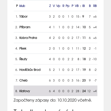
P
klub
Z
V
Vp
R
Pp
P
VB
:
IB
B
RB
1.
Tábor
3
2
0
0
1
0
15
:
9
7
+6
2.
Příbram
4
1
1
0
0
2
14
:
10
5
+4
3.
Kobra Praha
4
2
0
0
0
2
17
:
11
6
+6
4.
Písek
2
0
1
0
0
1
11
:
12
2
-1
5.
Řisuty
4
0
0
0
2
2
8
:
18
2
-10
6.
Havlíčkův Brod
5
2
1
0
0
2
17
:
19
8
-2
7.
Cheb
6
3
0
0
0
3
16
:
23
9
-7
8.
Klatovy
6
4
0
0
0
2
28
:
24
12
+4
Započteny zápasy do: 10.10.2020 včetně.