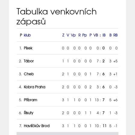
Tabulka venkovních
zápasů
P
klub
Z
V
Vp
R
Pp
P
VB
:
IB
B
RB
1.
Písek
0
0
0
0
0
0
0
:
0
0
0
2.
Tábor
1
1
0
0
0
0
7
:
2
3
+5
3.
Cheb
2
1
0
0
0
1
7
:
6
3
+1
4.
Kobra Praha
2
0
0
0
0
2
3
:
6
0
-3
5.
Příbram
3
1
1
0
0
1
13
:
7
5
+6
6.
Řisuty
2
0
0
0
1
1
4
:
7
1
-3
7.
Havlíčkův Brod
3
1
1
0
0
1
10
:
11
5
-1