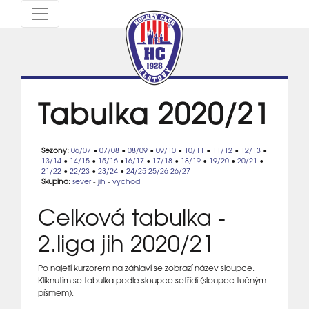
Tabulka 2020/21
Sezony:
06/07
•
07/08
•
08/09
•
09/10
•
10/11
•
11/12
•
12/13
•
13/14
•
14/15
•
15/16
•
16/17
•
17/18
•
18/19
•
19/20
•
20/21
•
21/22
•
22/23
•
23/24
•
24/25
25/26
26/27
Skupina:
sever
-
jih
-
východ
Celková tabulka -
2.liga jih 2020/21
Po najetí kurzorem na záhlaví se zobrazí název sloupce.
Kliknutím se tabulka podle sloupce setřídí (sloupec tučným
písmem).