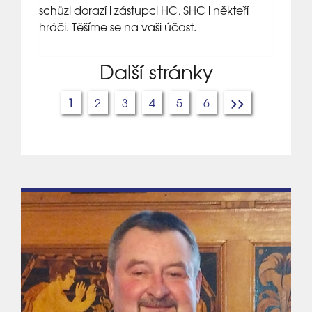
schůzi dorazí i zástupci HC, SHC i někteří
hráči. Těšíme se na vaši účast.
Další stránky
1
2
3
4
5
6
>>