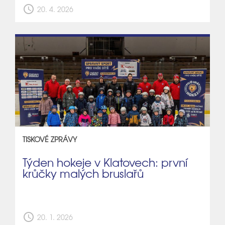
schedule
20. 4. 2026
TISKOVÉ ZPRÁVY
Týden hokeje v Klatovech: první
krůčky malých bruslařů
schedule
20. 1. 2026