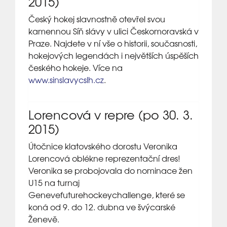
2015)
Český hokej slavnostně otevřel svou
kamennou Síň slávy v ulici Českomoravská v
Praze. Najdete v ní vše o historii, současnosti,
hokejových legendách i největších úspěších
českého hokeje. Více na
www.sinslavycslh.cz
.
Lorencová v repre (po 30. 3.
2015)
Útočnice klatovského dorostu Veronika
Lorencová oblékne reprezentační dres!
Veronika se probojovala do nominace žen
U15 na turnaj
Genevefuturehockeychallenge, které se
koná od 9. do 12. dubna ve švýcarské
Ženevě.