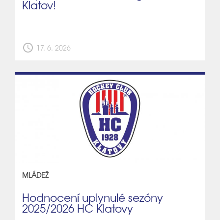
Klatov!
schedule
17. 6. 2026
MLÁDEŽ
Hodnocení uplynulé sezóny
2025/2026 HC Klatovy