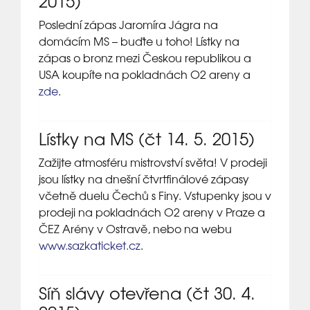
2015)
Poslední zápas Jaromíra Jágra na
domácím MS – buďte u toho! Lístky na
zápas o bronz mezi Českou republikou a
USA koupíte na pokladnách O2 areny a
zde
.
Lístky na MS (čt 14. 5. 2015)
Zažijte atmosféru mistrovství světa! V prodeji
jsou lístky na dnešní čtvrtfinálové zápasy
včetně duelu Čechů s Finy. Vstupenky jsou v
prodeji na pokladnách O2 areny v Praze a
ČEZ Arény v Ostravě, nebo na webu
www.sazkaticket.cz
.
Síň slávy otevřena (čt 30. 4.