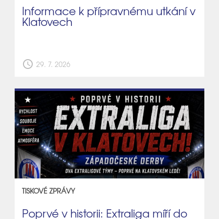
Informace k přípravnému utkání v
Klatovech
schedule
29. 7. 2026
TISKOVÉ ZPRÁVY
Poprvé v historii: Extraliga míří do