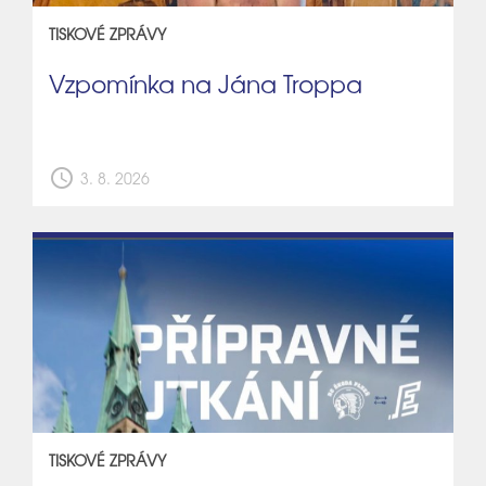
TISKOVÉ ZPRÁVY
Vzpomínka na Jána Troppa
schedule
3. 8. 2026
TISKOVÉ ZPRÁVY