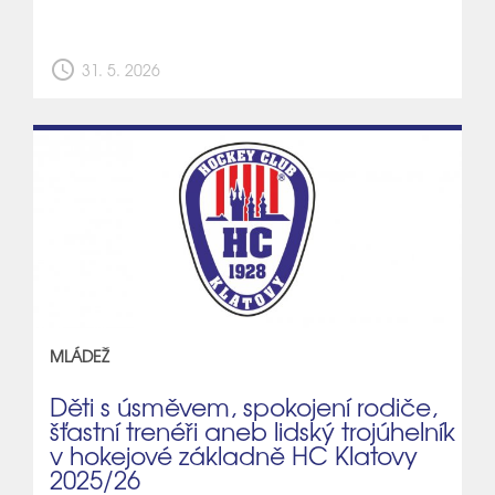
schedule
31. 5. 2026
MLÁDEŽ
Děti s úsměvem, spokojení rodiče,
šťastní trenéři aneb lidský trojúhelník
v hokejové základně HC Klatovy
2025/26