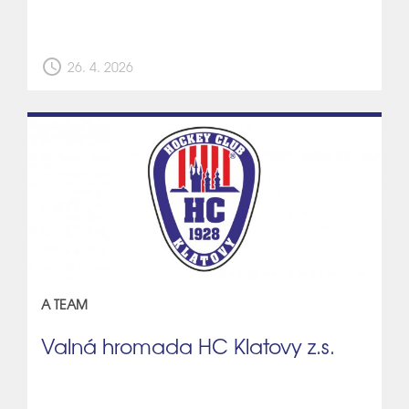
schedule
26. 4. 2026
A TEAM
Valná hromada HC Klatovy z.s.