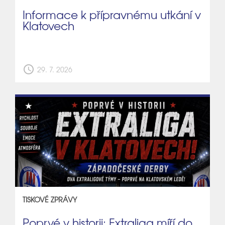
Informace k přípravnému utkání v
Klatovech
schedule
29. 7. 2026
TISKOVÉ ZPRÁVY
Poprvé v historii: Extraliga míří do