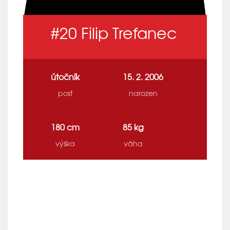
#20
Filip Trefanec
útočník
15. 2. 2006
post
narozen
180 cm
85 kg
výška
váha