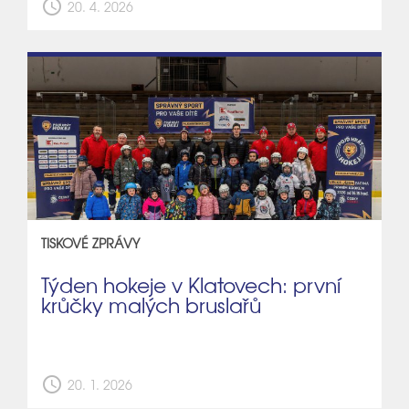
schedule
20. 4. 2026
TISKOVÉ ZPRÁVY
Týden hokeje v Klatovech: první
krůčky malých bruslařů
schedule
20. 1. 2026