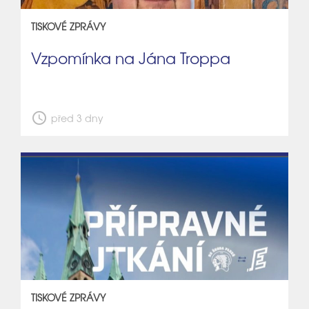
TISKOVÉ ZPRÁVY
Vzpomínka na Jána Troppa
schedule
před 3 dny
TISKOVÉ ZPRÁVY