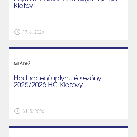
Klatov!
schedule
17. 6. 2026
MLÁDEŽ
Hodnocení uplynulé sezóny
2025/2026 HC Klatovy
schedule
31. 5. 2026