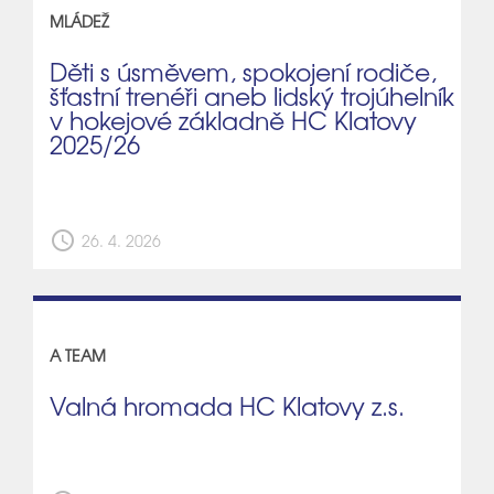
MLÁDEŽ
Děti s úsměvem, spokojení rodiče,
šťastní trenéři aneb lidský trojúhelník
v hokejové základně HC Klatovy
2025/26
schedule
26. 4. 2026
A TEAM
Valná hromada HC Klatovy z.s.