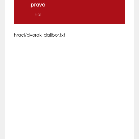
pravá
hůl
hraci/dvorak_dalibor.txt