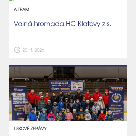
A TEAM
Valná hromada HC Klatovy z.s.
schedule
20. 4. 2026
TISKOVÉ ZPRÁVY