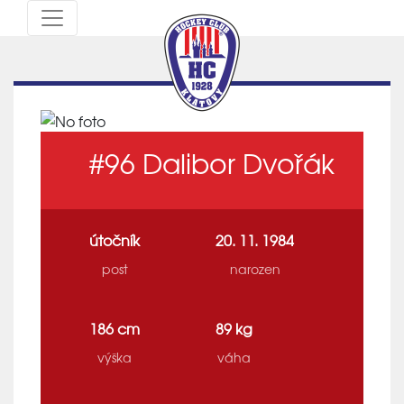
#96
Dalibor Dvořák
útočník
20. 11. 1984
post
narozen
186 cm
89 kg
výška
váha