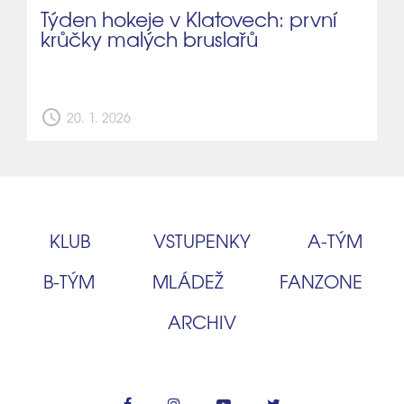
Týden hokeje v Klatovech: první
krůčky malých bruslařů
schedule
20. 1. 2026
KLUB
VSTUPENKY
A‑TÝM
B‑TÝM
MLÁDEŽ
FANZONE
ARCHIV