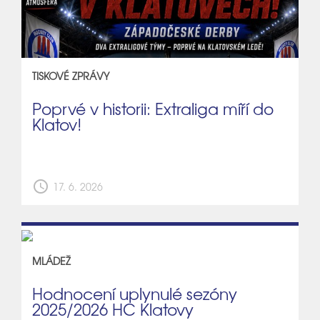
TISKOVÉ ZPRÁVY
Poprvé v historii: Extraliga míří do
Klatov!
schedule
17. 6. 2026
MLÁDEŽ
Hodnocení uplynulé sezóny
2025/2026 HC Klatovy