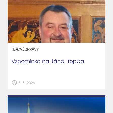
TISKOVÉ ZPRÁVY
Vzpomínka na Jána Troppa
schedule
3. 8. 2026