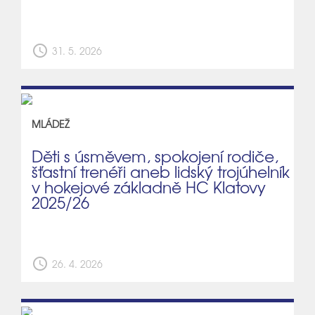
schedule
31. 5. 2026
MLÁDEŽ
Děti s úsměvem, spokojení rodiče,
šťastní trenéři aneb lidský trojúhelník
v hokejové základně HC Klatovy
2025/26
schedule
26. 4. 2026