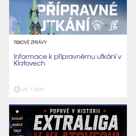
TISKOVÉ ZPRÁVY
Informace k přípravnému utkání v
Klatovech
schedule
29. 7. 2026