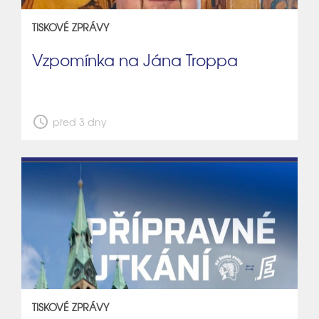
TISKOVÉ ZPRÁVY
Vzpomínka na Jána Troppa
schedule
před 3 dny
TISKOVÉ ZPRÁVY