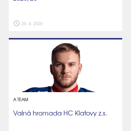
schedule
26. 4. 2026
A TEAM
Valná hromada HC Klatovy z.s.