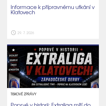
Informace k přípravnému utkání v
Klatovech
schedule
29. 7. 2026
TISKOVÉ ZPRÁVY
Poprvé v historii: Extraliga míří do