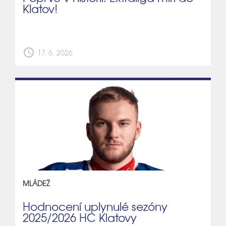
Klatov!
schedule
17. 6. 2026
MLÁDEŽ
Hodnocení uplynulé sezóny
2025/2026 HC Klatovy