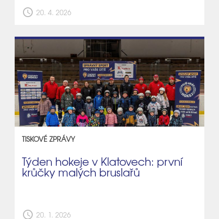
schedule
20. 4. 2026
TISKOVÉ ZPRÁVY
Týden hokeje v Klatovech: první
krůčky malých bruslařů
schedule
20. 1. 2026