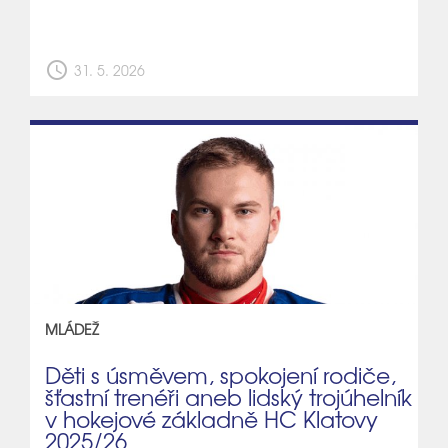
schedule
31. 5. 2026
MLÁDEŽ
Děti s úsměvem, spokojení rodiče,
šťastní trenéři aneb lidský trojúhelník
v hokejové základně HC Klatovy
2025/26