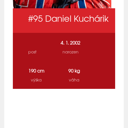
#95
Daniel Kuchárik
4. 1. 2002
post
narozen
190 cm
90 kg
výška
váha