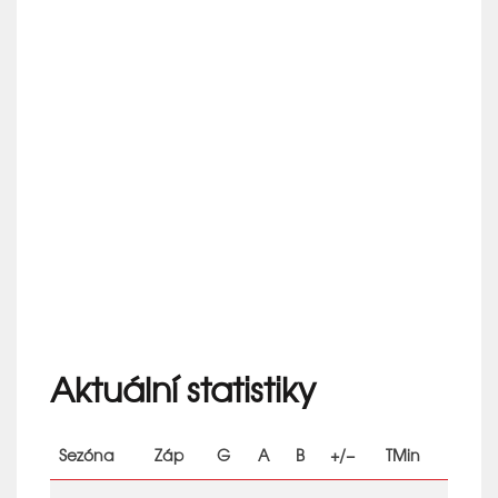
Aktuální statistiky
Sezóna
Záp
G
A
B
+/−
TMin