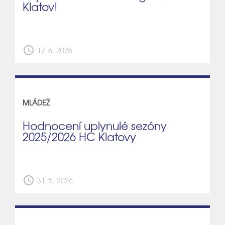
Klatov!
schedule
17. 6. 2026
MLÁDEŽ
Hodnocení uplynulé sezóny
2025/2026 HC Klatovy
schedule
31. 5. 2026