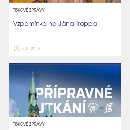
TISKOVÉ ZPRÁVY
Vzpomínka na Jána Troppa
schedule
3. 8. 2026
TISKOVÉ ZPRÁVY