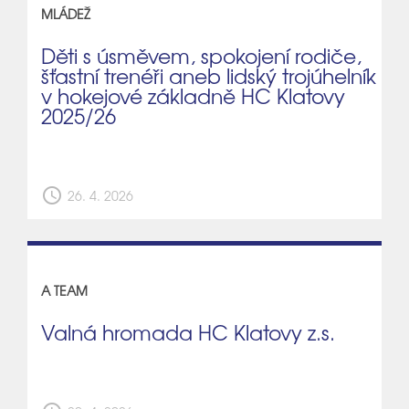
MLÁDEŽ
Děti s úsměvem, spokojení rodiče,
šťastní trenéři aneb lidský trojúhelník
v hokejové základně HC Klatovy
2025/26
schedule
26. 4. 2026
A TEAM
Valná hromada HC Klatovy z.s.