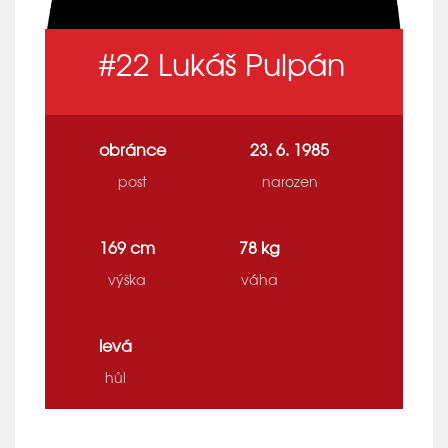
#22
Lukáš Pulpán
obránce
23. 6. 1985
post
narozen
169 cm
78 kg
výška
váha
levá
hůl