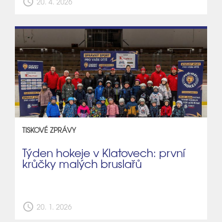
schedule
20. 4. 2026
TISKOVÉ ZPRÁVY
Týden hokeje v Klatovech: první
krůčky malých bruslařů
schedule
20. 1. 2026