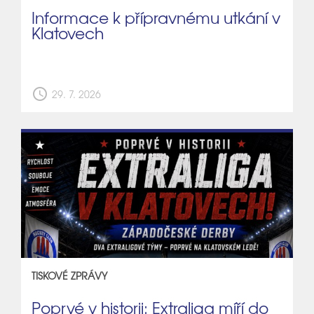
Informace k přípravnému utkání v
Klatovech
schedule
29. 7. 2026
TISKOVÉ ZPRÁVY
Poprvé v historii: Extraliga míří do