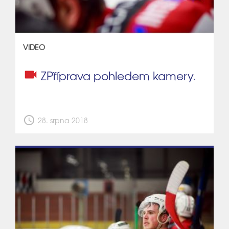
VIDEO
videocam
ZPříprava pohledem kamery.
schedule
28. srpna 2018