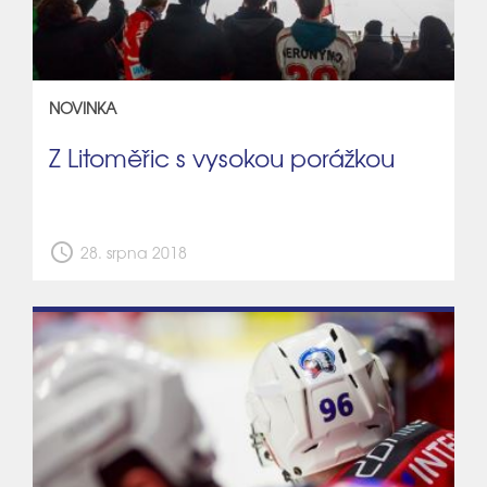
NOVINKA
Z Litoměřic s vysokou porážkou
schedule
28. srpna 2018