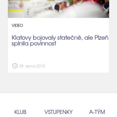
VIDEO
Klatovy bojovaly statečně, ale Plzeň
splnila povinnost
schedule
28. srpna 2018
KLUB
VSTUPENKY
A‑TÝM