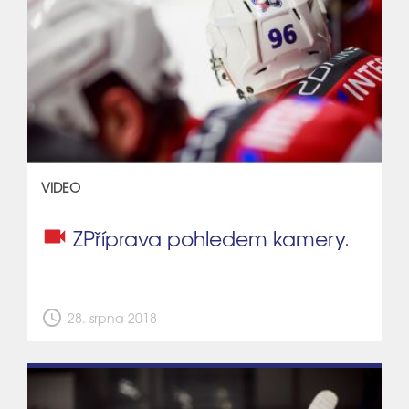
VIDEO
videocam
ZPříprava pohledem kamery.
schedule
28. srpna 2018