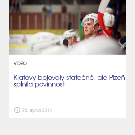
VIDEO
Klatovy bojovaly statečně, ale Plzeň
splnila povinnost
schedule
28. srpna 2018