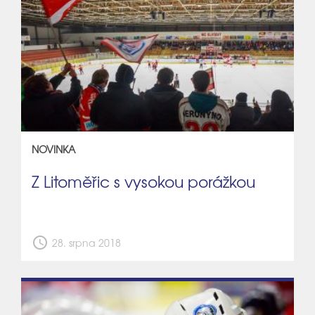
NOVINKA
Z Litoměřic s vysokou porážkou
schedule
28. srpna 2018